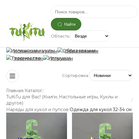
Найти
Область:
Испанские куклы
Образование
Творчество
Игрушки
Сортировка:
/
/
Главная
Каталог
TuKiTu для Вас! (Книги, Настольные игры, Куклы и
/
другое)
/
Наряды для кукол и пупсов
Одежда для кукол 32-34 см