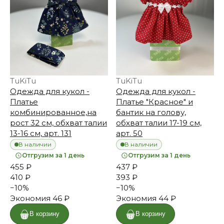
TuKiTu
TuKiTu
Одежда для кукол -
Одежда для кукол -
Платье
Платье "Красное" и
комбинированное,на
бантик на голову,
рост 32 см, обхват талии
обхват талии 17-19 см,
13-16 см, арт. 131
арт. 50
В наличии
В наличии
Отгрузим за 1 день
Отгрузим за 1 день
455 ₽
437 ₽
410 ₽
393 ₽
−
10
%
−
10
%
Экономия
46 ₽
Экономия
44 ₽
В корзину
В корзину