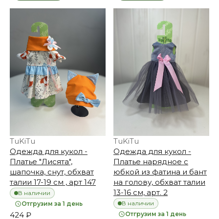
TuKiTu
TuKiTu
Одежда для кукол -
Одежда для кукол -
Платье "Лисята",
Платье нарядное с
шапочка, снут, обхват
юбкой из фатина и бант
талии 17-19 см , арт 147
на голову, обхват талии
13-16 см, арт. 2
В наличии
В наличии
Отгрузим за 1 день
424 ₽
Отгрузим за 1 день