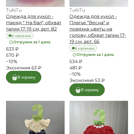
TuKiTu
TuKiTu
Одежда для кукол -
Одежда для кукол -
Наряд " На бал", обхват
Платье "Весна" и
талии 17-19 см, арт. 82
повязка-цветы на
голову, обхват талии 17-
В наличии
19 см, арт. 66
Отгрузим за 1 день
В наличии
633 ₽
570 ₽
Отгрузим за 1 день
−
10
%
534 ₽
Экономия
63 ₽
481 ₽
−
10
%
В корзину
Экономия
53 ₽
В корзину