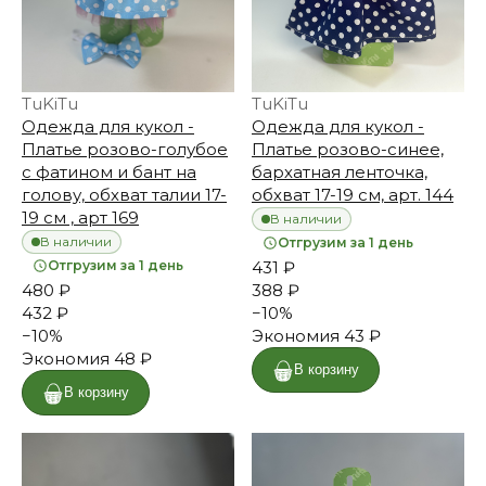
TuKiTu
TuKiTu
Одежда для кукол -
Одежда для кукол -
Платье розово-голубое
Платье розово-синее,
с фатином и бант на
бархатная ленточка,
голову, обхват талии 17-
обхват 17-19 см, арт. 144
19 см , арт 169
В наличии
В наличии
Отгрузим за 1 день
Отгрузим за 1 день
431 ₽
480 ₽
388 ₽
432 ₽
−
10
%
−
10
%
Экономия
43 ₽
Экономия
48 ₽
В корзину
В корзину