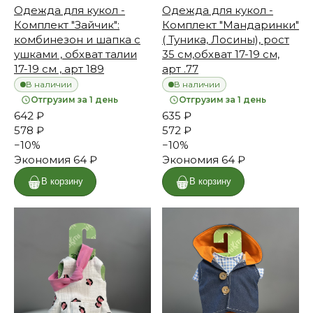
Одежда для кукол -
Одежда для кукол -
Комплект "Зайчик":
Комплект "Мандаринки"
комбинезон и шапка с
( Туника, Лосины), рост
ушками , обхват талии
35 см,обхват 17-19 см,
17-19 см , арт 189
арт .77
В наличии
В наличии
Отгрузим за 1 день
Отгрузим за 1 день
642 ₽
635 ₽
578 ₽
572 ₽
−
10
%
−
10
%
Экономия
64 ₽
Экономия
64 ₽
В корзину
В корзину