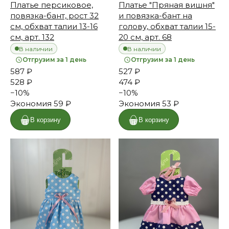
Платье персиковое,
Платье "Пряная вишня"
повязка-бант, рост 32
и повязка-бант на
см, обхват талии 13-16
голову, обхват талии 15-
см, арт. 132
20 см, арт. 68
В наличии
В наличии
Отгрузим за 1 день
Отгрузим за 1 день
587 ₽
527 ₽
528 ₽
474 ₽
−
10
%
−
10
%
Экономия
59 ₽
Экономия
53 ₽
В корзину
В корзину