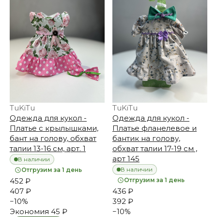
TuKiTu
TuKiTu
Одежда для кукол -
Одежда для кукол -
Платье с крылышками,
Платье фланелевое и
бант на голову, обхват
бантик на голову,
талии 13-16 см, арт. 1
обхват талии 17-19 см ,
арт 145
В наличии
В наличии
Отгрузим за 1 день
452 ₽
Отгрузим за 1 день
407 ₽
436 ₽
−
10
%
392 ₽
Экономия
45 ₽
−
10
%