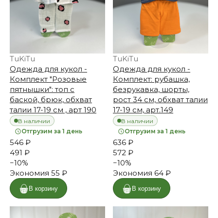
TuKiTu
TuKiTu
Одежда для кукол -
Одежда для кукол -
Комплект "Розовые
Комплект: рубашка,
пятнышки": топ с
безрукавка, шорты,
баской, брюк, обхват
рост 34 см, обхват талии
талии 17-19 см , арт 190
17-19 см, арт.149
В наличии
В наличии
Отгрузим за 1 день
Отгрузим за 1 день
546 ₽
636 ₽
491 ₽
572 ₽
−
10
%
−
10
%
Экономия
55 ₽
Экономия
64 ₽
В корзину
В корзину