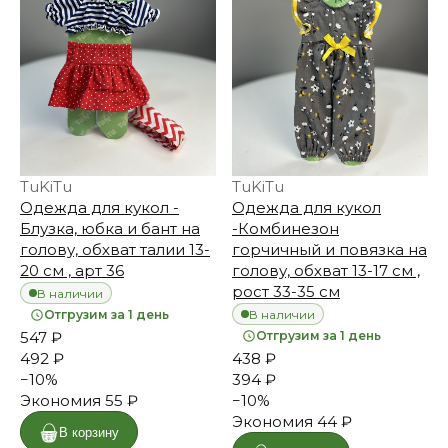
TuKiTu
TuKiTu
Одежда для кукол -
Одежда для кукол
Блузка, юбка и бант на
-Комбинезон
голову, обхват талии 13-
горчичный и повязка на
20 см , арт 36
голову, обхват 13-17 см ,
рост 33-35 см
В наличии
В наличии
Отгрузим за 1 день
547 ₽
Отгрузим за 1 день
492 ₽
438 ₽
−
10
%
394 ₽
Экономия
55 ₽
−
10
%
Экономия
44 ₽
В корзину