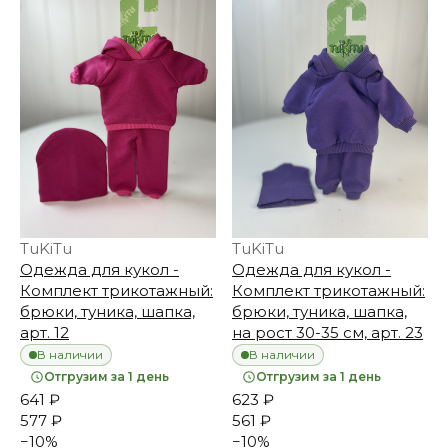
TuKiTu
TuKiTu
Одежда для кукол -
Одежда для кукол -
Комплект трикотажный:
Комплект трикотажный:
брюки, туника, шапка,
брюки, туника, шапка,
арт. 12
на рост 30-35 см, арт. 23
В наличии
В наличии
Отгрузим за 1 день
Отгрузим за 1 день
641 ₽
623 ₽
577 ₽
561 ₽
−
10
%
−
10
%