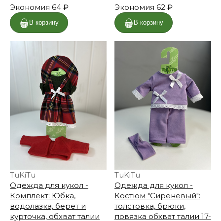
Экономия
64 ₽
Экономия
62 ₽
В корзину
В корзину
TuKiTu
TuKiTu
Одежда для кукол -
Одежда для кукол -
Комплект: Юбка,
Костюм "Сиреневый":
водолазка, берет и
толстовка, брюки,
курточка, обхват талии
повязка обхват талии 17-