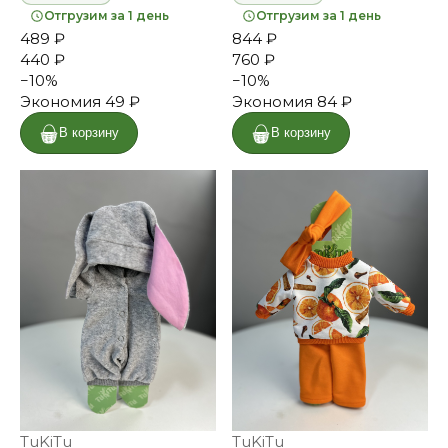
Отгрузим за 1 день
Отгрузим за 1 день
489 ₽
844 ₽
440 ₽
760 ₽
−
10
%
−
10
%
Экономия
49 ₽
Экономия
84 ₽
В корзину
В корзину
TuKiTu
TuKiTu