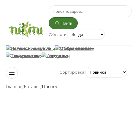
Найти
Область:
Испанские куклы
Образование
Творчество
Игрушки
Сортировка:
/
/
Главная
Каталог
Прочее