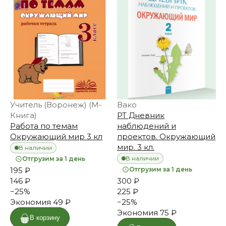
Учитель (Воронеж) (М-
Вако
Книга)
РТ Дневник
Работа по темам
наблюдений и
Окружающий мир 3 кл
проектов. Окружающий
мир. 3 кл.
В наличии
В наличии
Отгрузим за 1 день
195 ₽
Отгрузим за 1 день
146 ₽
300 ₽
−
25
%
225 ₽
Экономия
49 ₽
−
25
%
Экономия
75 ₽
В корзину