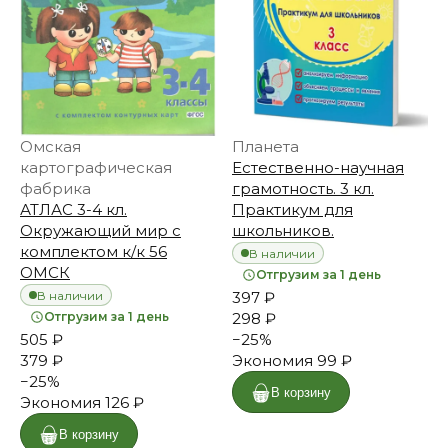
Омская
Планета
картографическая
Естественно-научная
фабрика
грамотность. 3 кл.
АТЛАС 3-4 кл.
Практикум для
Окружающий мир с
школьников.
комплектом к/к 56
В наличии
ОМСК
Отгрузим за 1 день
В наличии
397 ₽
Отгрузим за 1 день
298 ₽
505 ₽
−
25
%
379 ₽
Экономия
99 ₽
−
25
%
В корзину
Экономия
126 ₽
В корзину