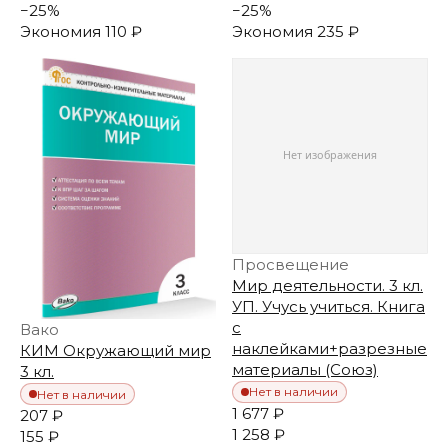
−
25
%
−
25
%
Экономия
110 ₽
Экономия
235 ₽
Просвещение
Мир деятельности. 3 кл.
УП. Учусь учиться. Книга
с
Вако
наклейками+разрезные
КИМ Окружающий мир
материалы (Союз)
3 кл.
Нет в наличии
Нет в наличии
1 677 ₽
207 ₽
1 258 ₽
155 ₽