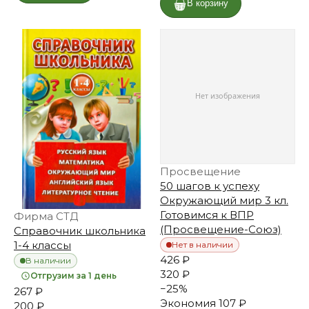
В корзину
Просвещение
50 шагов к успеху
Окружающий мир 3 кл.
Готовимся к ВПР
Фирма СТД
(Просвещение-Союз)
Справочник школьника
1-4 классы
Нет в наличии
426 ₽
В наличии
320 ₽
Отгрузим за 1 день
−
25
%
267 ₽
Экономия
107 ₽
200 ₽