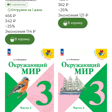
362 ₽
В наличии
−
25
%
Отгрузим за 1 день
Экономия
121 ₽
456 ₽
342 ₽
В корзину
−
25
%
Экономия
114 ₽
В корзину