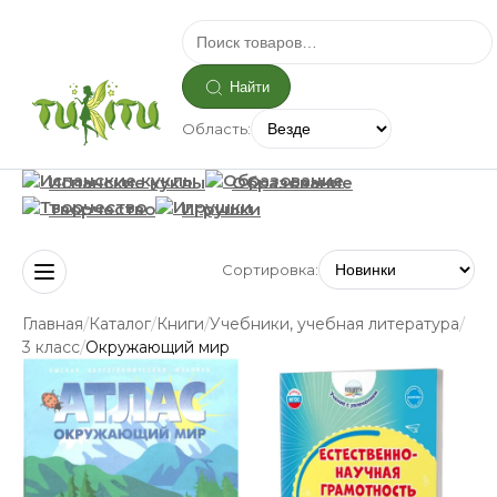
Найти
Область:
Испанские куклы
Образование
Творчество
Игрушки
Сортировка:
/
/
/
/
Главная
Каталог
Книги
Учебники, учебная литература
/
3 класс
Окружающий мир