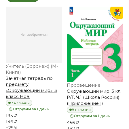
Учитель (Воронеж) (М-
Книга)
Зачетная тетрадь по
предмету
Просвещение
«Окружающий мир». 3
Окружающий мир. 3 кл.
класс Нов.
Р/Т. Ч.1 (Школа России)
(Приложение 1)
В наличии
Отгрузим за 1 день
В наличии
195 ₽
Отгрузим за 1 день
146 ₽
456 ₽
−
25
%
342 ₽