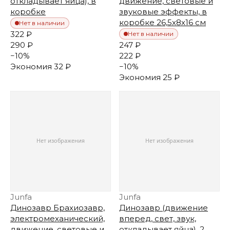
откладывает яйца), в
движение, световые и
коробке
звуковые эффекты, в
коробке 26,5х8х16 см
Нет в наличии
322 ₽
Нет в наличии
290 ₽
247 ₽
−
10
%
222 ₽
Экономия
32 ₽
−
10
%
Экономия
25 ₽
Junfa
Junfa
Динозавр Брахиозавр,
Динозавр (движение
электромеханический,
вперед, свет, звук,
движение, световые и
откладывает яйца), 2