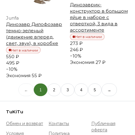
Динозаврик-
конструктор в большом
яйце в наборе с
Junfa
отверткой, 3 вида в
Динозавр Дилофозавр
ассортименте
темно-зеленый
(движение вперед,
Нет в наличии
273 ₽
свет, звук), в коробке
246 ₽
Нет в наличии
−
10
%
550 ₽
Экономия
27 ₽
495 ₽
−
10
%
Экономия
55 ₽
←
1
2
3
4
5
→
TuKiTu
Обмен и возврат
Контакты
Публичная
оферта
Условия
Политика