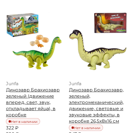
Junfa
Junfa
Динозавр Брахиозавр
Динозавр Брахиозавр,
зеленый (движение
зеленый,
вперед, свет, звук,
электромеханический,
откладывает яйца), в
движение, световые и
коробке
звуковые эффекты, в
коробке 26,5х8х16 см
Нет в наличии
322 ₽
Нет в наличии