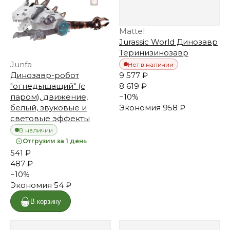
Mattel
Jurassic World Динозавр
Теринизинозавр
Junfa
Нет в наличии
9 577 ₽
Динозавр-робот
8 619 ₽
"огнедышащий" (с
−
10
%
паром), движение,
Экономия
958 ₽
белый, звуковые и
световые эффекты
В наличии
Отгрузим за 1 день
541 ₽
487 ₽
−
10
%
Экономия
54 ₽
В корзину