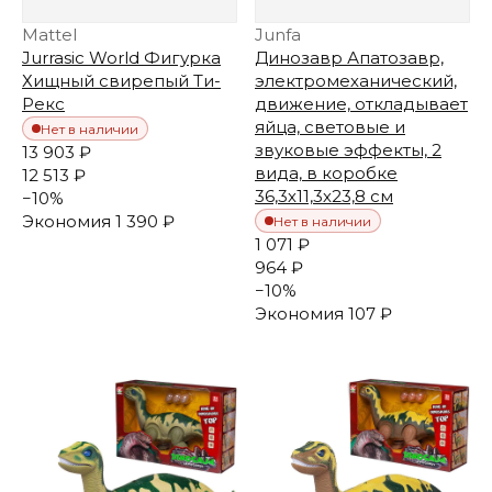
Mattel
Junfa
Jurrasic World Фигурка
Динозавр Апатозавр,
Хищный свирепый Ти-
электромеханический,
Рекс
движение, откладывает
яйца, световые и
Нет в наличии
звуковые эффекты, 2
13 903 ₽
вида, в коробке
12 513 ₽
36,3х11,3х23,8 см
−
10
%
Экономия
1 390 ₽
Нет в наличии
1 071 ₽
964 ₽
−
10
%
Экономия
107 ₽