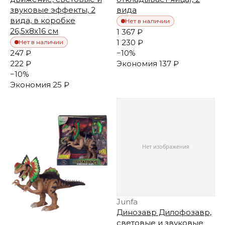
звуковые эффекты, 2
вида
вида, в коробке
Нет в наличии
26,5х8х16 см
1 367 ₽
1 230 ₽
Нет в наличии
247 ₽
−
10
%
222 ₽
Экономия
137 ₽
−
10
%
Экономия
25 ₽
Junfa
Динозавр Дилофозавр,
световые и звуковые