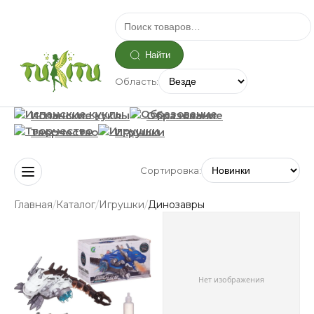
Найти
Область:
Испанские куклы
Образование
Творчество
Игрушки
Сортировка:
/
/
/
Главная
Каталог
Игрушки
Динозавры