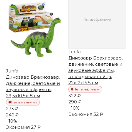
Junfa
Динозавр Брахиозавр,
движение, световые и
звуковые эффекты,
Junfa
откладывает яйца,
Динозавр Брахиозавр,
22х12х15,5 см
движение, световые и
звуковые эффекты,
Нет в наличии
322 ₽
29,5х10,5х18 см
290 ₽
Нет в наличии
−
10
%
273 ₽
Экономия
32 ₽
246 ₽
−
10
%
Экономия
27 ₽