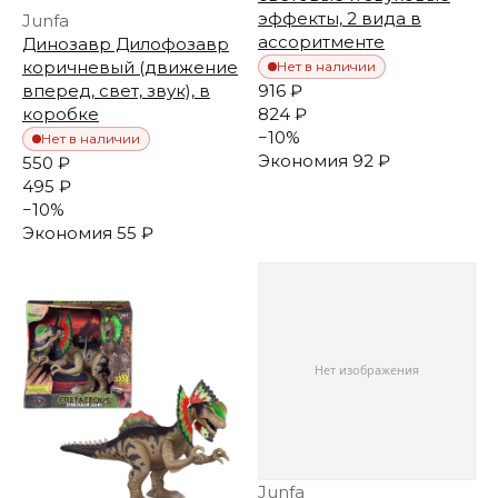
эффекты, 2 вида в
Junfa
ассоритменте
Динозавр Дилофозавр
коричневый (движение
Нет в наличии
916 ₽
вперед, свет, звук), в
824 ₽
коробке
−
10
%
Нет в наличии
Экономия
92 ₽
550 ₽
495 ₽
−
10
%
Экономия
55 ₽
Junfa