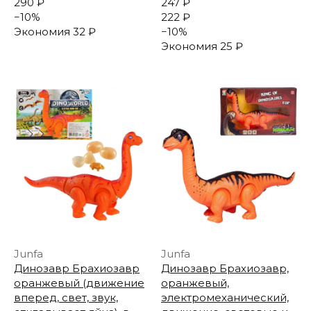
290 ₽
247 ₽
−
10
%
222 ₽
Экономия
32 ₽
−
10
%
Экономия
25 ₽
Junfa
Junfa
Динозавр Брахиозавр
Динозавр Брахиозавр,
оранжевый (движение
оранжевый,
вперед, свет, звук,
электромеханический,