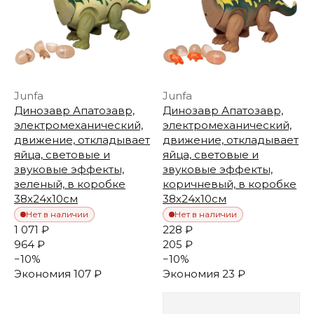
Junfa
Junfa
Динозавр Апатозавр,
Динозавр Апатозавр,
электромеханический,
электромеханический,
движение, откладывает
движение, откладывает
яйца, световые и
яйца, световые и
звуковые эффекты,
звуковые эффекты,
зеленый, в коробке
коричневый, в коробке
38х24х10см
38х24х10см
Нет в наличии
Нет в наличии
1 071 ₽
228 ₽
964 ₽
205 ₽
−
10
%
−
10
%
Экономия
107 ₽
Экономия
23 ₽