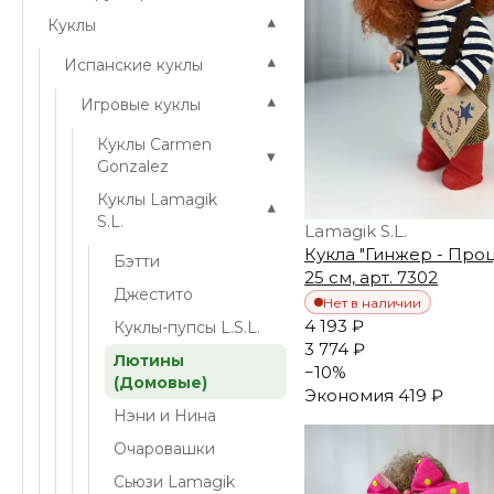
▾
Куклы
▾
Испанские куклы
▾
Игровые куклы
Куклы Carmen
▾
Gonzalez
Куклы Lamagik
▾
S.L.
Lamagik S.L.
Кукла "Гинжер - Проц
Бэтти
25 см, арт. 7302
Джестито
Нет в наличии
4 193 ₽
Куклы-пупсы L.S.L.
3 774 ₽
Лютины
−
10
%
(Домовые)
Экономия
419 ₽
Нэни и Нина
Очаровашки
Сьюзи Lamagik