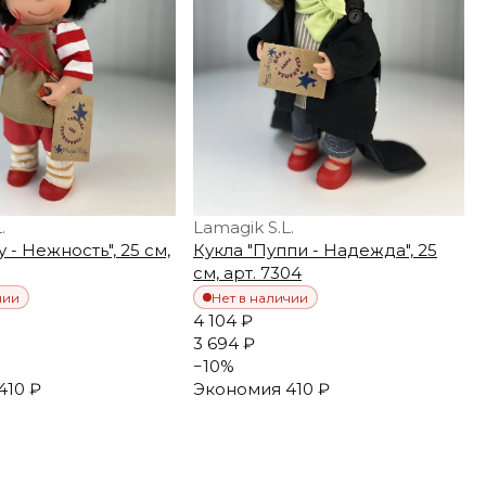
.
Lamagik S.L.
 - Нежность", 25 см,
Кукла "Пуппи - Надежда", 25
см, арт. 7304
чии
Нет в наличии
4 104 ₽
3 694 ₽
−
10
%
410 ₽
Экономия
410 ₽