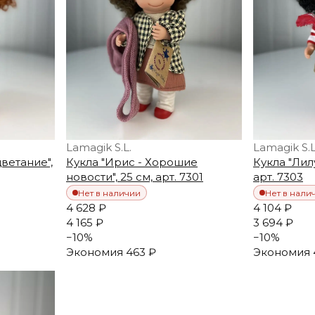
Lamagik S.L.
Lamagik S.L
ветание",
Кукла "Ирис - Хорошие
Кукла "Лилу
новости", 25 см, арт. 7301
арт. 7303
Нет в наличии
Нет в нали
4 628 ₽
4 104 ₽
4 165 ₽
3 694 ₽
−
10
%
−
10
%
Экономия
463 ₽
Экономия