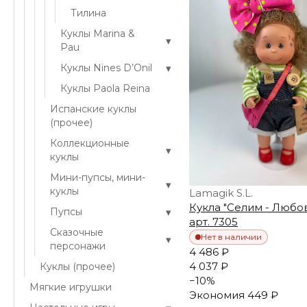
Тилина
Куклы Marina &
▾
Pau
▾
Куклы Nines D’Onil
Куклы Paola Reina
Испанские куклы
(прочее)
Коллекционные
▾
куклы
Мини-пупсы, мини-
▾
куклы
Lamagik S.L.
Кукла "Селим - Любовь
▾
Пупсы
арт. 7305
Сказочные
Нет в наличии
▾
персонажи
4 486 ₽
4 037 ₽
Куклы (прочее)
−
10
%
Мягкие игрушки
Экономия
449 ₽