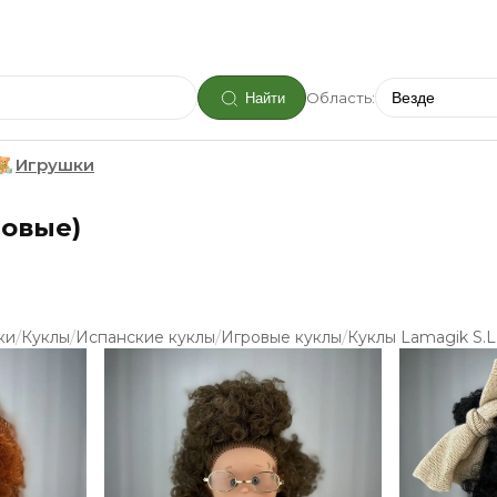
Область:
Найти
Игрушки
овые)
/
/
/
/
ки
Куклы
Испанские куклы
Игровые куклы
Куклы Lamagik S.L