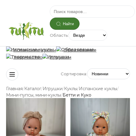
Найти
Область:
Испанские куклы
Образование
Творчество
Игрушки
Сортировка:
/
/
/
/
/
Главная
Каталог
Игрушки
Куклы
Испанские куклы
/
Мини-пупсы, мини-куклы
Бетти и Куко