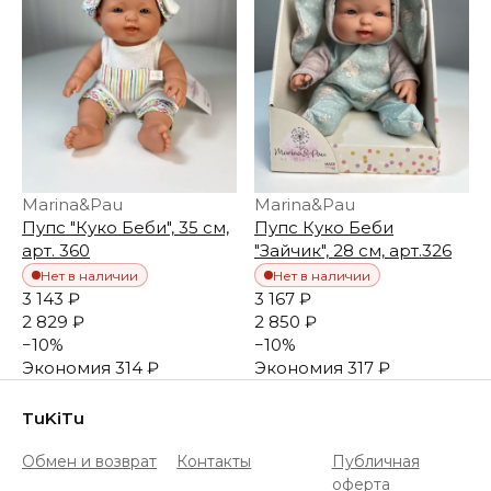
Marina&Pau
Marina&Pau
Пупс "Куко Беби", 35 см,
Пупс Куко Беби
арт. 360
"Зайчик", 28 см, арт.326
Нет в наличии
Нет в наличии
3 143 ₽
3 167 ₽
2 829 ₽
2 850 ₽
−
10
%
−
10
%
Экономия
314 ₽
Экономия
317 ₽
TuKiTu
Обмен и возврат
Контакты
Публичная
оферта