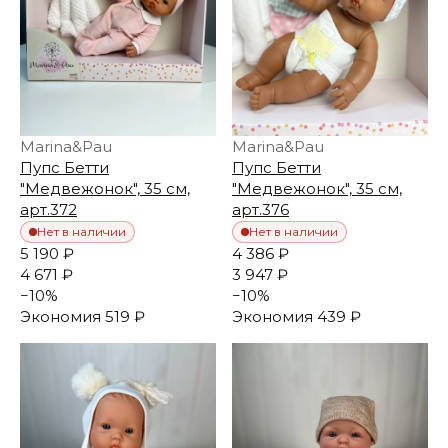
Marina&Pau
Marina&Pau
Пупс Бетти
Пупс Бетти
"Медвежонок", 35 см,
"Медвежонок", 35 см,
арт.372
арт.376
Нет в наличии
Нет в наличии
5 190 ₽
4 386 ₽
4 671 ₽
3 947 ₽
−
10
%
−
10
%
Экономия
519 ₽
Экономия
439 ₽