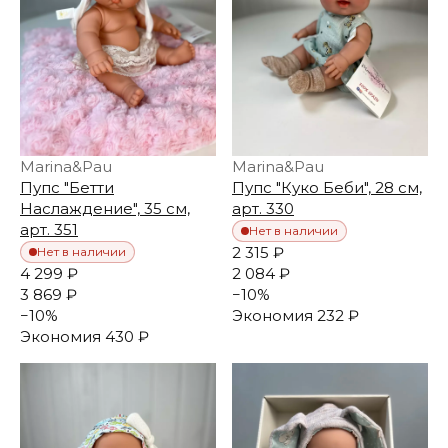
Marina&Pau
Marina&Pau
Пупс "Бетти
Пупс "Куко Беби", 28 см,
Наслаждение", 35 см,
арт. 330
арт. 351
Нет в наличии
2 315 ₽
Нет в наличии
4 299 ₽
2 084 ₽
3 869 ₽
−
10
%
−
10
%
Экономия
232 ₽
Экономия
430 ₽