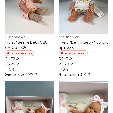
Marina&Pau
Marina&Pau
Пупс "Бетти Беби", 28
Пупс "Бетти Беби", 35 см,
см, арт. 320
арт. 355
Нет в наличии
Нет в наличии
2 472 ₽
3 143 ₽
2 225 ₽
2 829 ₽
−
10
%
−
10
%
Экономия
247 ₽
Экономия
314 ₽