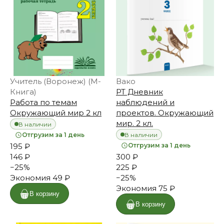
Учитель (Воронеж) (М-
Вако
Книга)
РТ Дневник
Работа по темам
наблюдений и
Окружающий мир 2 кл
проектов. Окружающий
мир. 2 кл.
В наличии
В наличии
Отгрузим за 1 день
195 ₽
Отгрузим за 1 день
146 ₽
300 ₽
−
25
%
225 ₽
Экономия
49 ₽
−
25
%
Экономия
75 ₽
В корзину
В корзину