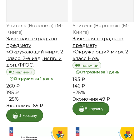
Учитель (Воронеж) (М-
Учитель (Воронеж) (М-
Книга)
Книга)
Зачетная тетрадь по
Зачетная тетрадь по
предмету
предмету
<Окружающий мир>. 2
«Окружающий мир». 2
класс. 2-е изд., испр. и
класс Нов.
доп. ФГОС.
В наличии
В наличии
Отгрузим за 1 день
Отгрузим за 1 день
195 ₽
260 ₽
146 ₽
195 ₽
−
25
%
−
25
%
Экономия
49 ₽
Экономия
65 ₽
В корзину
В корзину