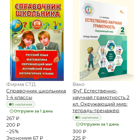
Фирма СТД
Вако
Справочник школьника
ФуГ Естественно-
1-4 классы
научная грамотность 2
кл. Окружающий мир:
В наличии
тетрадь-тренажёр
Отгрузим за 1 день
В наличии
267 ₽
200 ₽
Отгрузим за 1 день
−
25
%
300 ₽
Экономия
67 ₽
225 ₽