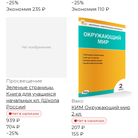
−
25
%
−
25
%
Экономия
235 ₽
Экономия
110 ₽
Просвещение
Зеленые страницы.
Книга для учащихся
начальных кл. (Школа
Вако
России)
КИМ Окружающий мир
2 кл.
Нет в наличии
939 ₽
Нет в наличии
704 ₽
207 ₽
−
25
%
155 ₽