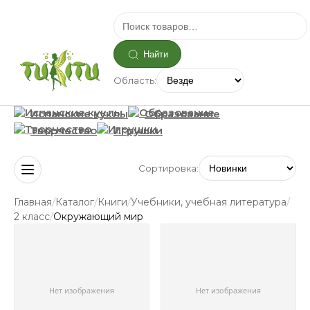
Найти
Область:
Испанские куклы
Образование
Творчество
Игрушки
Сортировка:
/
/
/
/
Главная
Каталог
Книги
Учебники, учебная литература
/
2 класс
Окружающий мир