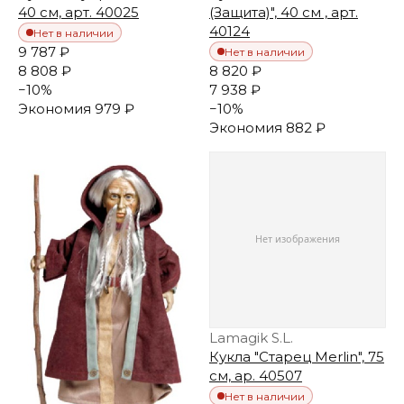
40 см, арт. 40025
(Защита)", 40 см , арт.
40124
Нет в наличии
9 787 ₽
Нет в наличии
8 808 ₽
8 820 ₽
−
10
%
7 938 ₽
Экономия
979 ₽
−
10
%
Экономия
882 ₽
Lamagik S.L.
Кукла "Старец Merlin", 75
см, ар. 40507
Нет в наличии