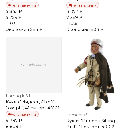
Нет в наличии
Нет в наличии
5 843 ₽
8 077 ₽
5 259 ₽
7 269 ₽
−
10
%
−
10
%
Экономия
584 ₽
Экономия
808 ₽
Lamagik S.L.
Кукла "Индеец Chieff
Joseph", 41 см, арт 40101
Lamagik S.L.
Нет в наличии
9 787 ₽
Кукла "Индеец Sitting
8 808 ₽
Bull", 41 см, арт. 40102