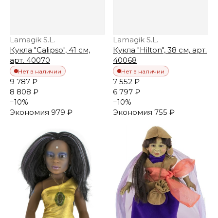
Lamagik S.L.
Lamagik S.L.
Кукла "Calipso", 41 см,
Кукла "Hilton", 38 см, арт.
арт. 40070
40068
Нет в наличии
Нет в наличии
9 787 ₽
7 552 ₽
8 808 ₽
6 797 ₽
−
10
%
−
10
%
Экономия
979 ₽
Экономия
755 ₽