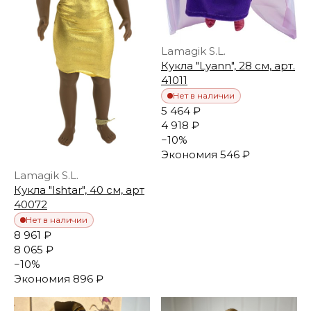
Lamagik S.L.
Кукла "Lyann", 28 см, арт.
41011
Нет в наличии
5 464 ₽
4 918 ₽
−
10
%
Экономия
546 ₽
Lamagik S.L.
Кукла "Ishtar", 40 см, арт
40072
Нет в наличии
8 961 ₽
8 065 ₽
−
10
%
Экономия
896 ₽