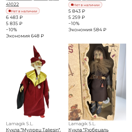
41022
Нет в наличии
5 843 ₽
Нет в наличии
6 483 ₽
5 259 ₽
5 835 ₽
−
10
%
−
10
%
Экономия
584 ₽
Экономия
648 ₽
Lamagik S.L.
Lamagik S.L.
Кукла "Мудрец Taliesin",
Кукла "Рюбецаль