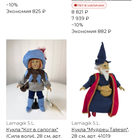
−
10
%
Нет в наличии
Экономия
825 ₽
8 821 ₽
7 939 ₽
−
10
%
Экономия
882 ₽
Lamagik S.L.
Lamagik S.L.
Кукла "Кот в сапогах"
Кукла "Мудрец Taliesin",
(Сила воли), 28 см, арт.
28 см, арт. 41019