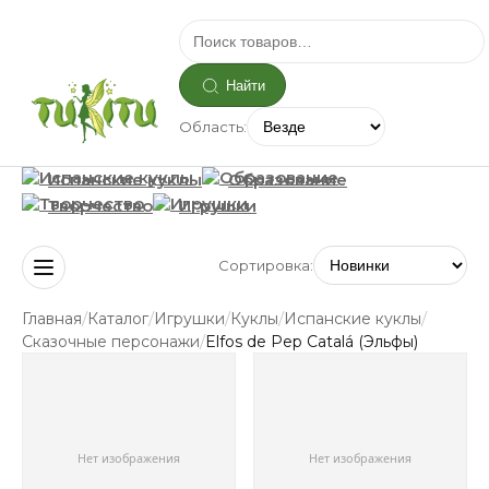
Найти
Область:
Испанские куклы
Образование
Творчество
Игрушки
Сортировка:
/
/
/
/
/
Главная
Каталог
Игрушки
Куклы
Испанские куклы
/
Сказочные персонажи
Elfos de Pep Catalá (Эльфы)