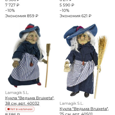
7 727 ₽
5 590 ₽
−
10
%
−
10
%
Экономия
859 ₽
Экономия
621 ₽
Lamagik S.L.
Кукла "Ведьма Bruixeta",
38 см, арт. 40032
Lamagik S.L.
Кукла "Ведьма Bruixeta",
Нет в наличии
75 см, арт. 40501
8 586 ₽