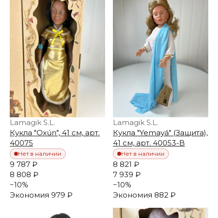
Lamagik S.L.
Lamagik S.L.
Кукла "Oxún", 41 см, арт.
Кукла "Yemayá" (Защита),
40075
41 см, арт. 40053-B
Нет в наличии
Нет в наличии
9 787 ₽
8 821 ₽
8 808 ₽
7 939 ₽
−
10
%
−
10
%
Экономия
979 ₽
Экономия
882 ₽