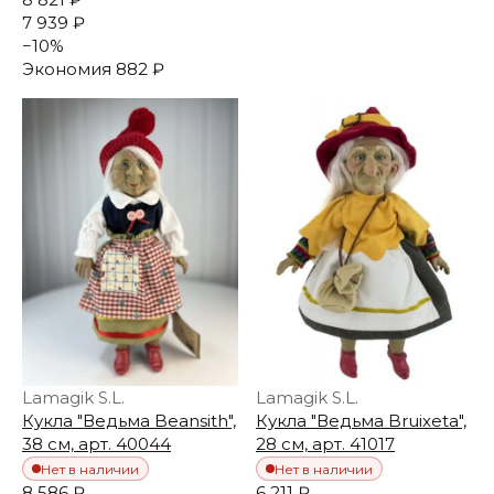
7 939 ₽
−
10
%
Экономия
882 ₽
Lamagik S.L.
Lamagik S.L.
Кукла "Ведьма Beansith",
Кукла "Ведьма Bruixeta",
38 см, арт. 40044
28 см, арт. 41017
Нет в наличии
Нет в наличии
8 586 ₽
6 211 ₽