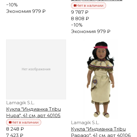
−
10
%
Нет в наличии
Экономия
979 ₽
9 787 ₽
8 808 ₽
−
10
%
Экономия
979 ₽
Lamagik S.L.
Кукла "Индианка Tribu
Hupa", 41 см, арт 40105
Lamagik S.L.
Нет в наличии
8 248 ₽
Кукла "Индианка Tribu
7 423 ₽
Papago", 41 см, арт 40106