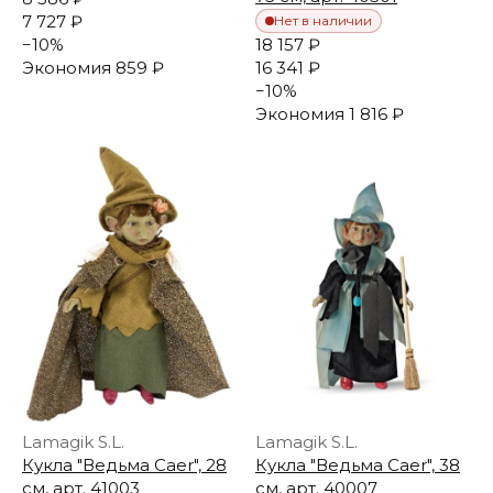
7 727 ₽
Нет в наличии
−
10
%
18 157 ₽
Экономия
859 ₽
16 341 ₽
−
10
%
Экономия
1 816 ₽
Lamagik S.L.
Lamagik S.L.
Кукла "Ведьма Caer", 28
Кукла "Ведьма Caer", 38
см, арт. 41003
см, арт. 40007