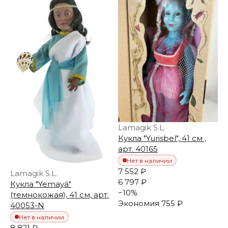
Lamagik S.L.
Кукла "Yurisbel", 41 см ,
арт. 40165
Нет в наличии
7 552 ₽
Lamagik S.L.
6 797 ₽
Кукла "Yemayá"
−
10
%
(темнокожая), 41 см, арт.
Экономия
755 ₽
40053-N
Нет в наличии
8 821 ₽