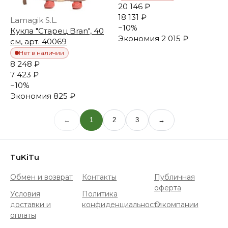
20 146 ₽
18 131 ₽
Lamagik S.L.
−
10
%
Кукла "Старец Bran", 40
Экономия
2 015 ₽
см, арт. 40069
Нет в наличии
8 248 ₽
7 423 ₽
−
10
%
Экономия
825 ₽
←
1
2
3
→
TuKiTu
Обмен и возврат
Контакты
Публичная
оферта
Условия
Политика
доставки и
конфиденциальности
О компании
оплаты