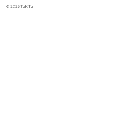
©
2026
TuKiTu