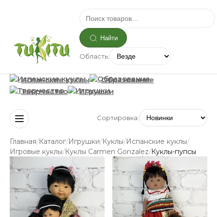
Найти
Область:
Испанские куклы
Образование
Творчество
Игрушки
Сортировка:
/
/
/
/
/
Главная
Каталог
Игрушки
Куклы
Испанские куклы
/
/
Игровые куклы
Куклы Carmen Gonzalez
Куклы-пупсы