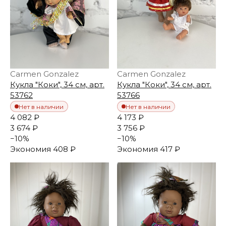
Carmen Gonzalez
Carmen Gonzalez
Кукла "Коки", 34 см, арт.
Кукла "Коки", 34 см, арт.
53762
53766
Нет в наличии
Нет в наличии
4 082 ₽
4 173 ₽
3 674 ₽
3 756 ₽
−
10
%
−
10
%
Экономия
408 ₽
Экономия
417 ₽