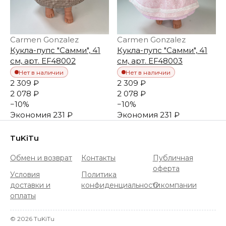
Carmen Gonzalez
Carmen Gonzalez
Кукла-пупс "Самми", 41
Кукла-пупс "Самми", 41
см, арт. EF48002
см, арт. EF48003
Нет в наличии
Нет в наличии
2 309 ₽
2 309 ₽
2 078 ₽
2 078 ₽
−
10
%
−
10
%
Экономия
231 ₽
Экономия
231 ₽
TuKiTu
Обмен и возврат
Контакты
Публичная
оферта
Условия
Политика
доставки и
конфиденциальности
О компании
оплаты
©
2026
TuKiTu