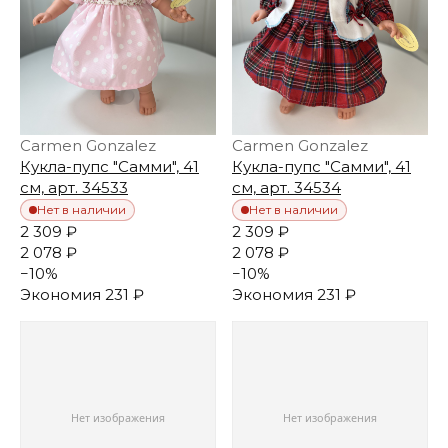
Carmen Gonzalez
Carmen Gonzalez
Кукла-пупс "Самми", 41
Кукла-пупс "Самми", 41
см, арт. 34533
см, арт. 34534
Нет в наличии
Нет в наличии
2 309 ₽
2 309 ₽
2 078 ₽
2 078 ₽
−
10
%
−
10
%
Экономия
231 ₽
Экономия
231 ₽