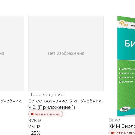
Просвещение
 Учебник.
Естествознание. 5 кл. Учебник.
Ч.2. (Приложение 1)
Нет в наличии
Вако
975 ₽
КИМ Биолог
731 ₽
−
25
%
Нет в нали