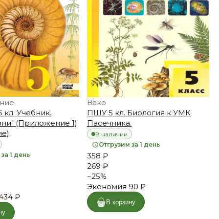
ние
Вако
5 кл. Учебник.
ПШУ 5 кл. Биология к УМК
ни" (Приложение 1)
Пасечника.
ие)
В наличии
Отгрузим за 1 день
за 1 день
358 ₽
269 ₽
−
25
%
Экономия
90 ₽
434 ₽
В корзину
ну