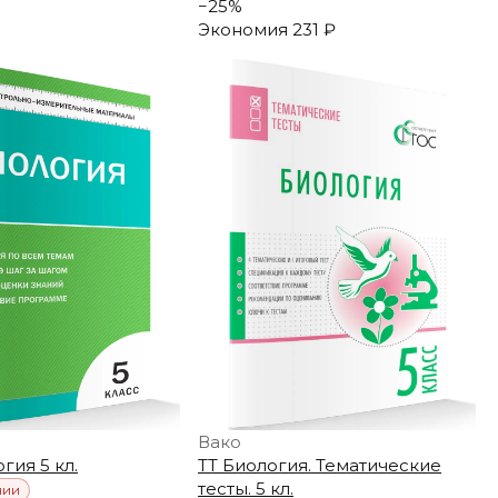
−
25
%
Экономия
231 ₽
Вако
ия 5 кл.
ТТ Биология. Тематические
тесты. 5 кл.
чии