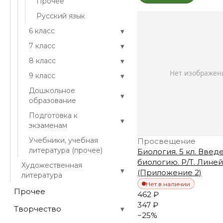
Прочее
Русский язык
▾
6 класс
▾
7 класс
▾
8 класс
▾
9 класс
Дошкольное
▾
образование
Подготовка к
▾
экзаменам
Учебники, учебная
Просвещение
литература (прочее)
Биология. 5 кл. Введ
биологию. Р/Т. Лине
Художественная
▾
(Приложение 2)
литература
Нет в наличии
Прочее
462 ₽
347 ₽
Творчество
▾
−
25
%