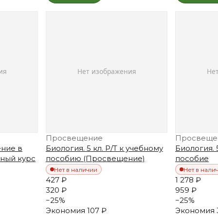
Просвещение
Просвеще
ение в
Биология. 5 кл. Р/Т к учебному
Биология. 
йный курс
пособию (Просвещение)
пособие
Нет в наличии
Нет в нали
427 ₽
1 278 ₽
320 ₽
959 ₽
−
25
%
−
25
%
Экономия
107 ₽
Экономия