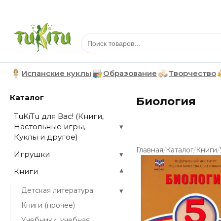
Испанские куклы
Образование
Творчество
Каталог
Биология
TuKiTu для Вас! (Книги,
Настольные игры,
▾
Куклы и другое)
/
/
/
Главная
Каталог
Книги
Игрушки
▾
Книги
▾
▾
Детская литература
Книги (прочее)
Учебники, учебная