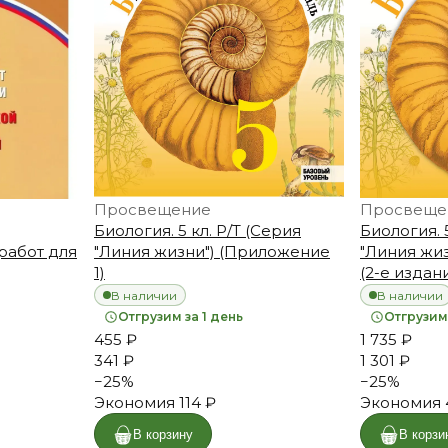
Просвещение
Просвеще
Биология. 5 кл. Р/Т (Серия
Биология. 
работ для
"Линия жизни") (Приложение
"Линия жиз
1)
(2-е издан
В наличии
В наличии
Отгрузим за 1 день
Отгрузим 
455 ₽
1 735 ₽
341 ₽
1 301 ₽
−
25
%
−
25
%
Экономия
114 ₽
Экономия
В корзину
В корзи