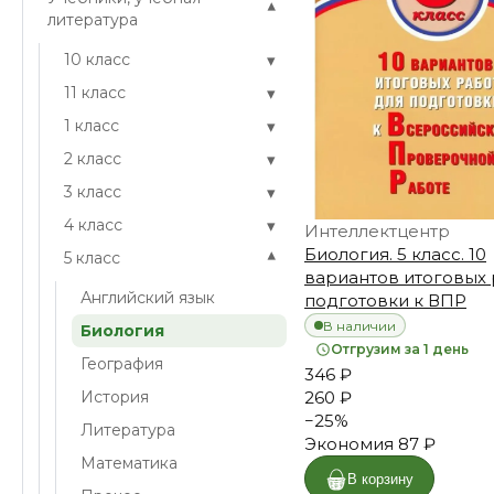
▾
литература
▾
10 класс
▾
11 класс
▾
1 класс
▾
2 класс
▾
3 класс
▾
4 класс
Интеллектцентр
Биология. 5 класс. 10
▾
5 класс
вариантов итоговых 
Английский язык
подготовки к ВПР
В наличии
Биология
Отгрузим за 1 день
География
346 ₽
История
260 ₽
−
25
%
Литература
Экономия
87 ₽
Математика
В корзину