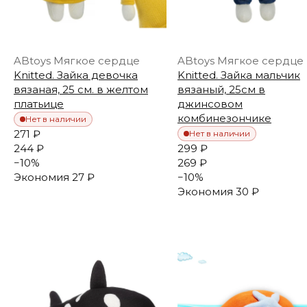
ABtoys Мягкое сердце
ABtoys Мягкое сердце
Knitted. Зайка девочка
Knitted. Зайка мальчик
вязаная, 25 см. в желтом
вязаный, 25см в
платьице
джинсовом
комбинезончике
Нет в наличии
271 ₽
Нет в наличии
244 ₽
299 ₽
−
10
%
269 ₽
Экономия
27 ₽
−
10
%
Экономия
30 ₽