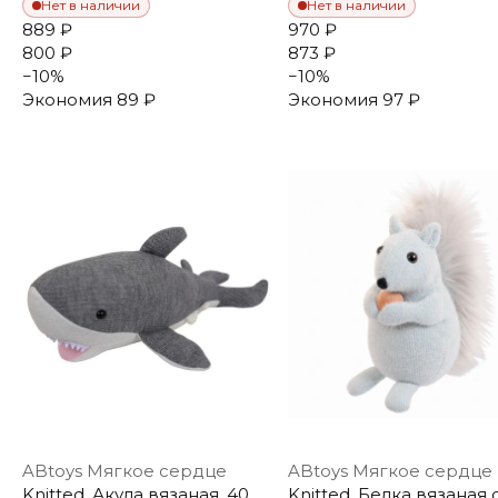
Нет в наличии
Нет в наличии
889 ₽
970 ₽
800 ₽
873 ₽
−
10
%
−
10
%
Экономия
89 ₽
Экономия
97 ₽
ABtoys Мягкое сердце
ABtoys Мягкое сердце
Knitted. Акула вязаная, 40
Knitted. Белка вязаная 