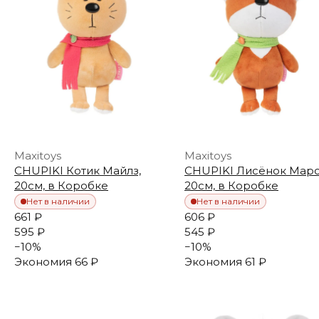
Maxitoys
Maxitoys
CHUPIKI Котик Майлз,
CHUPIKI Лисёнок Марс
20см, в Коробке
20см, в Коробке
Нет в наличии
Нет в наличии
661 ₽
606 ₽
595 ₽
545 ₽
−
10
%
−
10
%
Экономия
66 ₽
Экономия
61 ₽