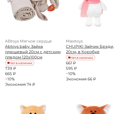
ABtoys Мягкое сердце
Maxitoys
Abtoys baby. Зайка
CHUPIKI Зайчик Брэди,
плюшевый 20см с детским
20см, в Коробке
пледом 120х100см
Нет в наличии
661 ₽
Нет в наличии
739 ₽
595 ₽
665 ₽
−
10
%
−
10
%
Экономия
66 ₽
Экономия
74 ₽