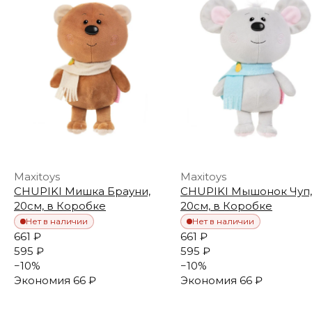
Maxitoys
Maxitoys
CHUPIKI Мишка Брауни,
CHUPIKI Мышонок Чуп,
20см, в Коробке
20см, в Коробке
Нет в наличии
Нет в наличии
661 ₽
661 ₽
595 ₽
595 ₽
−
10
%
−
10
%
Экономия
66 ₽
Экономия
66 ₽