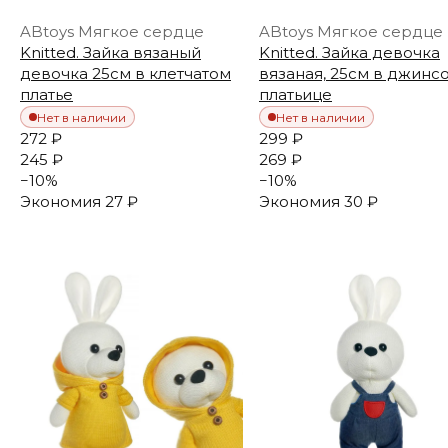
ABtoys Мягкое сердце
ABtoys Мягкое сердце
Knitted. Зайка вязаный
Knitted. Зайка девочка
девочка 25см в клетчатом
вязаная, 25см в джинс
платье
платьице
Нет в наличии
Нет в наличии
272 ₽
299 ₽
245 ₽
269 ₽
−
10
%
−
10
%
Экономия
27 ₽
Экономия
30 ₽