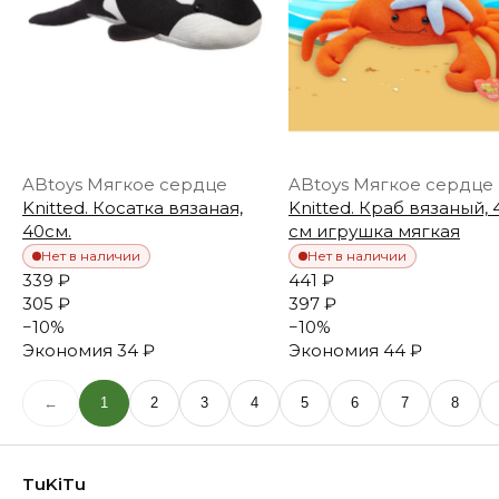
ABtoys Мягкое сердце
ABtoys Мягкое сердце
Knitted. Косатка вязаная,
Knitted. Краб вязаный, 
40см.
см игрушка мягкая
Нет в наличии
Нет в наличии
339 ₽
441 ₽
305 ₽
397 ₽
−
10
%
−
10
%
Экономия
34 ₽
Экономия
44 ₽
←
1
2
3
4
5
6
7
8
TuKiTu