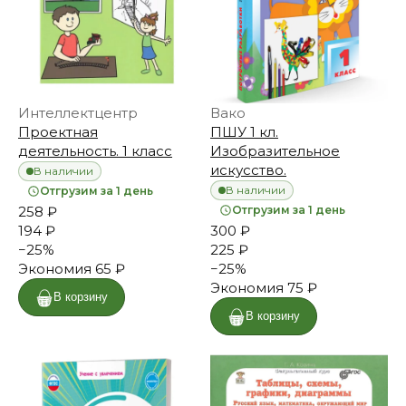
Интеллектцентр
Вако
Проектная
ПШУ 1 кл.
деятельность. 1 класс
Изобразительное
искусство.
В наличии
В наличии
Отгрузим за 1 день
258 ₽
Отгрузим за 1 день
194 ₽
300 ₽
−
25
%
225 ₽
Экономия
65 ₽
−
25
%
Экономия
75 ₽
В корзину
В корзину