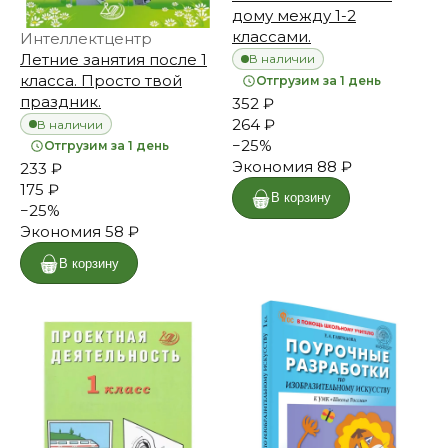
дому между 1-2
классами.
Интеллектцентр
Летние занятия после 1
В наличии
класса. Просто твой
Отгрузим за 1 день
праздник.
352 ₽
264 ₽
В наличии
−
25
%
Отгрузим за 1 день
Экономия
88 ₽
233 ₽
175 ₽
В корзину
−
25
%
Экономия
58 ₽
В корзину