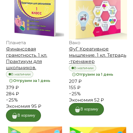
Планета
Вако
Финансовая
ФуГ Креативное
грамотность. 1 кл.
мышление. 1 кл. Тетрадь
Практикум для
-тренажер
школьников.
В наличии
В наличии
Отгрузим за 1 день
Отгрузим за 1 день
207 ₽
379 ₽
155 ₽
284 ₽
−
25
%
−
25
%
Экономия
52 ₽
Экономия
95 ₽
В корзину
В корзину