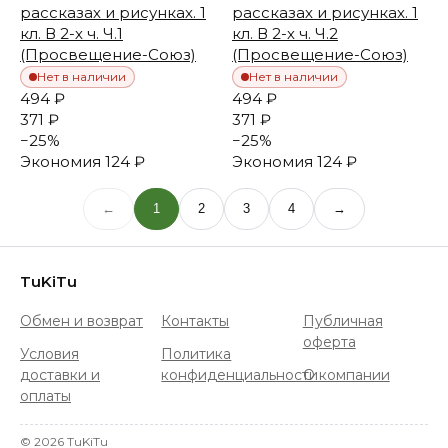
рассказах и рисунках. 1
рассказах и рисунках. 1
кл. В 2-х ч. Ч.1
кл. В 2-х ч. Ч.2
(Просвещение-Союз)
(Просвещение-Союз)
Нет в наличии
Нет в наличии
494 ₽
494 ₽
371 ₽
371 ₽
−
25
%
−
25
%
Экономия
124 ₽
Экономия
124 ₽
←
1
2
3
4
→
TuKiTu
Обмен и возврат
Контакты
Публичная
оферта
Условия
Политика
доставки и
конфиденциальности
О компании
оплаты
©
2026
TuKiTu