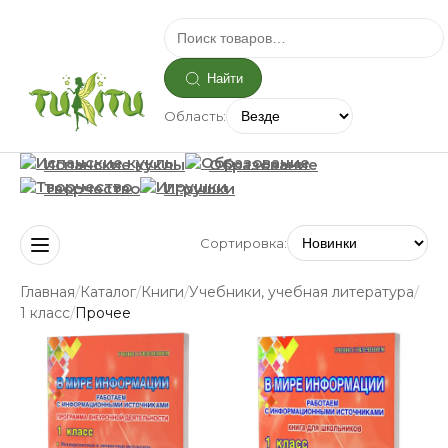
Найти
Область:
Испанские куклы
Образование
Творчество
Игрушки
Сортировка:
/
/
/
/
Главная
Каталог
Книги
Учебники, учебная литература
/
1 класс
Прочее