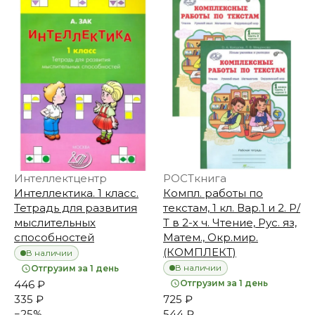
Интеллектцентр
РОСТкнига
Интеллектика. 1 класс.
Компл. работы по
Тетрадь для развития
текстам, 1 кл. Вар.1 и 2. Р/
мыслительных
Т в 2-х ч. Чтение, Рус. яз,
способностей
Матем., Окр.мир.
(КОМПЛЕКТ)
В наличии
В наличии
Отгрузим за 1 день
446 ₽
Отгрузим за 1 день
335 ₽
725 ₽
−
25
%
544 ₽