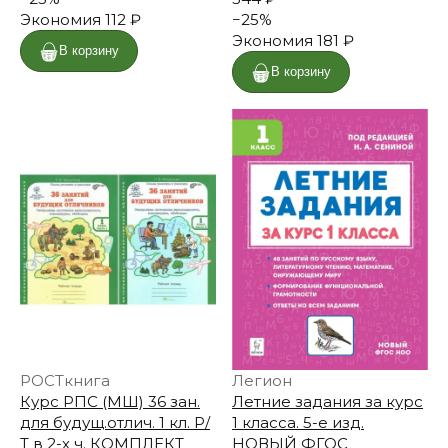
Экономия
112 ₽
−
25
%
Экономия
181 ₽
В корзину
В корзину
РОСТкнига
Легион
Курс РПС (МШ) 36 зан.
Летние задания за курс
для будущ.отлич. 1 кл. Р/
1 класса. 5-е изд.
Т в 2-х ч. КОМПЛЕКТ
НОВЫЙ ФГОС