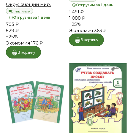
Окружающий мир.
Отгрузим за 1 день
В наличии
1 451 ₽
Отгрузим за 1 день
1 088 ₽
705 ₽
−
25
%
529 ₽
Экономия
363 ₽
−
25
%
В корзину
Экономия
176 ₽
В корзину