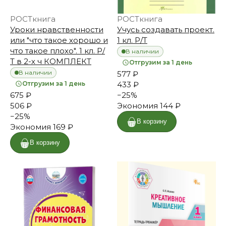
РОСТкнига
РОСТкнига
Уроки нравственности
Учусь создавать проект.
или "что такое хорошо и
1 кл. Р/Т
что такое плохо". 1 кл. Р/
В наличии
Т в 2-х ч КОМПЛЕКТ
Отгрузим за 1 день
В наличии
577 ₽
Отгрузим за 1 день
433 ₽
675 ₽
−
25
%
506 ₽
Экономия
144 ₽
−
25
%
В корзину
Экономия
169 ₽
В корзину