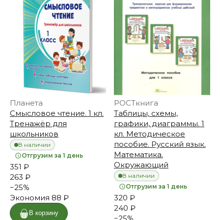
Планета
РОСТкнига
Смысловое чтение. 1 кл.
Таблицы, схемы,
Тренажёр для
графики, диаграммы. 1
школьников
кл. Методическое
пособие. Русский язык.
В наличии
Математика.
Отгрузим за 1 день
Окружающий
351 ₽
В наличии
263 ₽
−
25
%
Отгрузим за 1 день
Экономия
88 ₽
320 ₽
240 ₽
В корзину
−
25
%