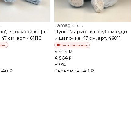
.
Lamagik S.L.
о", в голубой кофте
Пупс "Марио", в голубом худи
47 см, арт. 46111C
и шапочке, 47 см, арт. 46011
чии
Нет в наличии
5 404 ₽
4 864 ₽
−
10
%
540 ₽
Экономия
540 ₽