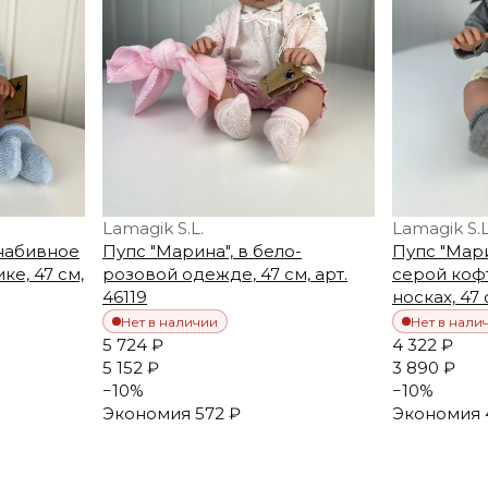
Lamagik S.L.
Lamagik S.L
онабивное
Пупс "Марина", в бело-
Пупс "Мари
ке, 47 см,
розовой одежде, 47 см, арт.
серой коф
46119
носках, 47 
Нет в наличии
Нет в нали
5 724 ₽
4 322 ₽
5 152 ₽
3 890 ₽
−
10
%
−
10
%
Экономия
572 ₽
Экономия