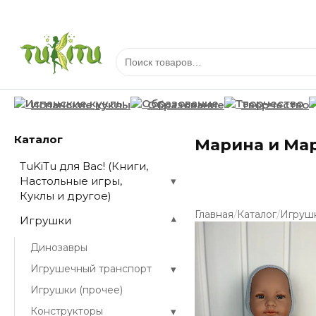
Испанские куклы
Образование
Творчество
Каталог
Марина и Ма
TuKiTu для Вас! (Книги,
Настольные игры,
▾
Куклы и другое)
/
/
Главная
Каталог
Игруш
Игрушки
▾
Динозавры
▾
Игрушечный транспорт
Игрушки (прочее)
▾
Конструкторы