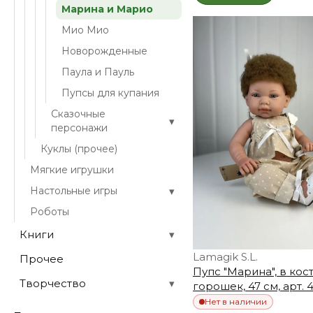
Марина и Марио
Мио Мио
Новорожденные
Паула и Пауль
Пупсы для купания
Сказочные
▾
персонажи
Куклы (прочее)
Мягкие игрушки
▾
Настольные игры
Роботы
Книги
▾
Lamagik S.L.
Прочее
Пупс "Марина", в кос
Творчество
▾
горошек, 47 см, арт. 
Нет в наличии