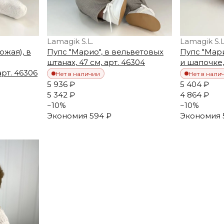
Lamagik S.L.
Lamagik S.L
жая), в
Пупс "Марио", в вельветовых
Пупс "Мари
штанах, 47 см, арт. 46304
и шапочке, 
арт. 46306
Нет в наличии
Нет в нали
5 936 ₽
5 404 ₽
5 342 ₽
4 864 ₽
−
10
%
−
10
%
Экономия
594 ₽
Экономия