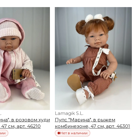
.
Lamagik S.L.
на", в розовом худи
Пупс "Марина", в рыжем
47 см, арт. 46210
комбинезоне, 47 см, арт. 46301
чии
Нет в наличии