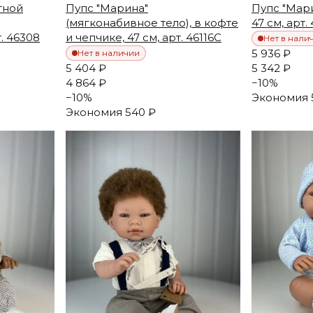
тной
Пупс "Марина"
Пупс "Мар
(мягконабивное тело), в кофте
47 см, арт. 
. 46308
и чепчике, 47 см, арт. 46116C
Нет в нали
5 936 ₽
Нет в наличии
5 404 ₽
5 342 ₽
4 864 ₽
−
10
%
−
10
%
Экономия
Экономия
540 ₽