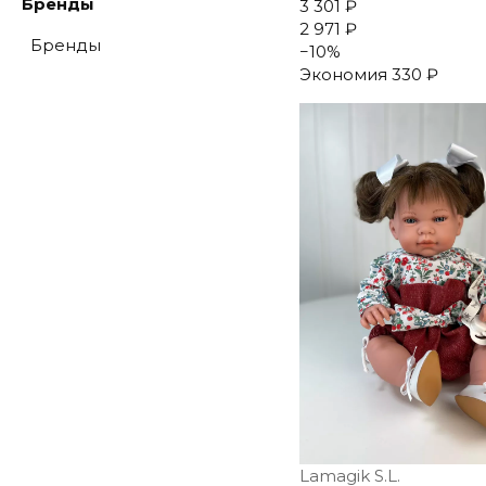
Бренды
3 301 ₽
2 971 ₽
Бренды
−
10
%
Экономия
330 ₽
Lamagik S.L.