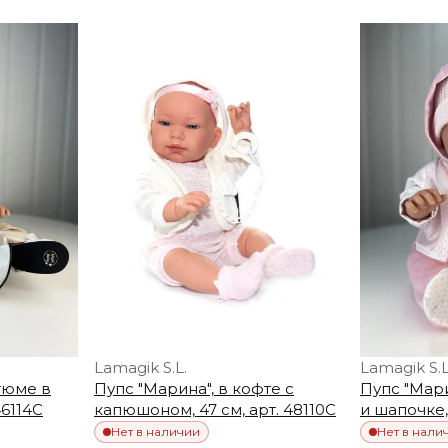
Lamagik S.L.
Lamagik S.L
тюме в
Пупс "Марина", в кофте с
Пупс "Мари
46114C
капюшоном, 47 см, арт. 48110C
и шапочке, 
Нет в наличии
Нет в нали