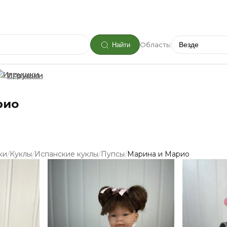
Область:
Найти
Игрушки
рио
/
/
/
/
ки
Куклы
Испанские куклы
Пупсы
Марина и Марио