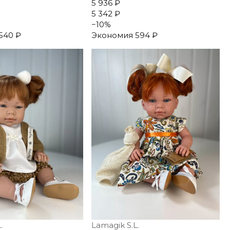
5 936 ₽
5 342 ₽
−
10
%
540 ₽
Экономия
594 ₽
.
Lamagik S.L.