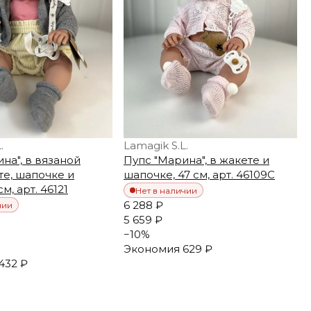
.
Lamagik S.L.
на", в вязаной
Пупс "Марина", в жакете и
те, шапочке и
шапочке, 47 см, арт. 46109C
см, арт. 46121
Нет в наличии
6 288 ₽
чии
5 659 ₽
−
10
%
Экономия
629 ₽
432 ₽