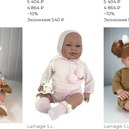
5 404 ₽
5 404 ₽
4 864 ₽
4 864 ₽
−
10
%
−
10
%
Экономия
540 ₽
Экономия
Lamagik S.L.
Lamagik S.L