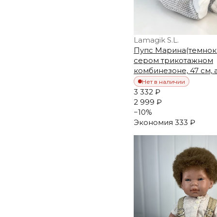
Lamagik S.L.
Пупс Марина(темноко
сером трикотажном
комбинезоне, 47 см, 
Нет в наличии
3 332 ₽
2 999 ₽
−
10
%
Экономия
333 ₽