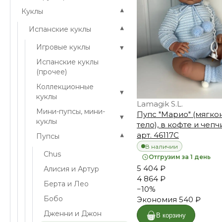
▾
Куклы
▾
Испанские куклы
▾
Игровые куклы
Испанские куклы
(прочее)
Коллекционные
▾
куклы
Lamagik S.L.
Мини-пупсы, мини-
Пупс "Марио" (мягк
▾
куклы
тело), в кофте и чепчи
арт. 46117C
▾
Пупсы
В наличии
Chus
Отгрузим за 1 день
5 404 ₽
Алисия и Артур
4 864 ₽
Берта и Лео
−
10
%
Бобо
Экономия
540 ₽
Дженни и Джон
В корзину