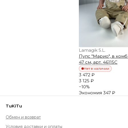
Lamagik S.L.
Пупс "Марио", в ком
47 см, арт. 46115C
Нет в наличии
3 472 ₽
3 125 ₽
−
10
%
Экономия
347 ₽
TuKiTu
Обмен и возврат
Условия доставки и оплаты