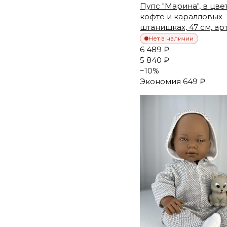
Пупс "Марина", в цве
кофте и каралловых
штанишках, 47 см, арт
Нет в наличии
6 489 ₽
5 840 ₽
−
10
%
Экономия
649 ₽