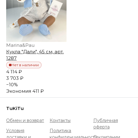
Marina&Pau
Кукла "Дали", 45 см, арт.
1287
Нет в наличии
4 114 ₽
3 703 ₽
−
10
%
Экономия
411 ₽
TuKiTu
Обмен и возврат
Контакты
Публичная
оферта
Условия
Политика
доставки и
конфиденциальности
О компании