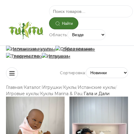
Найти
Область:
Испанские куклы
Образование
Творчество
Игрушки
Сортировка:
/
/
/
/
/
Главная
Каталог
Игрушки
Куклы
Испанские куклы
/
/
Игровые куклы
Куклы Marina & Pau
Гала и Дали