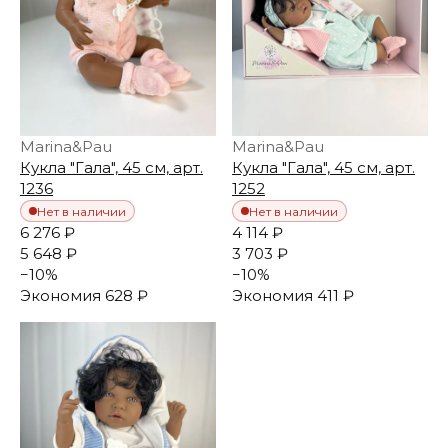
Marina&Pau
Marina&Pau
Кукла "Гала", 45 см, арт.
Кукла "Гала", 45 см, арт.
1236
1252
Нет в наличии
Нет в наличии
6 276 ₽
4 114 ₽
5 648 ₽
3 703 ₽
−
10
%
−
10
%
Экономия
628 ₽
Экономия
411 ₽