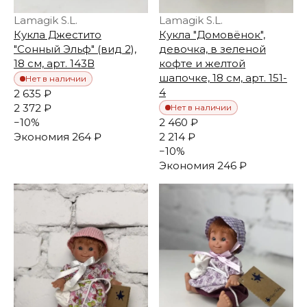
Lamagik S.L.
Lamagik S.L.
Кукла Джестито
Кукла "Домовёнок",
"Сонный Эльф" (вид 2),
девочка, в зеленой
18 см, арт. 143В
кофте и желтой
шапочке, 18 см, арт. 151-
Нет в наличии
4
2 635 ₽
2 372 ₽
Нет в наличии
−
10
%
2 460 ₽
Экономия
264 ₽
2 214 ₽
−
10
%
Экономия
246 ₽