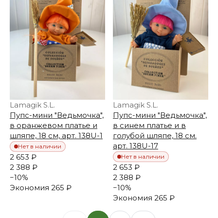
Lamagik S.L.
Lamagik S.L.
Пупс-мини "Ведьмочка",
Пупс-мини "Ведьмочка",
в оранжевом платье и
в синем платье и в
шляпе, 18 см, арт. 138U-1
голубой шляпе, 18 см.
арт. 138U-17
Нет в наличии
2 653 ₽
Нет в наличии
2 388 ₽
2 653 ₽
−
10
%
2 388 ₽
Экономия
265 ₽
−
10
%
Экономия
265 ₽