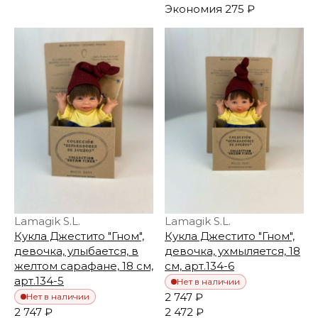
Экономия
275 ₽
Lamagik S.L.
Lamagik S.L.
Кукла Джестито "Гном",
Кукла Джестито "Гном",
девочка, улыбается, в
девочка, ухмыляется, 18
желтом сарафане, 18 см,
см, арт.134-6
арт.134-5
Нет в наличии
2 747 ₽
Нет в наличии
2 747 ₽
2 472 ₽