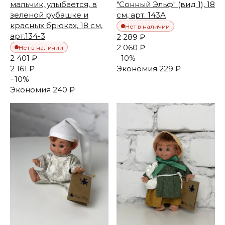
мальчик, улыбается, в
"Сонный Эльф" (вид 1), 18
зеленой рубашке и
см, арт. 143А
красных брюках, 18 см,
Нет в наличии
арт.134-3
2 289 ₽
2 060 ₽
Нет в наличии
2 401 ₽
−
10
%
2 161 ₽
Экономия
229 ₽
−
10
%
Экономия
240 ₽