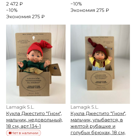
2 472 ₽
−
10
%
−
10
%
Экономия
275 ₽
Экономия
275 ₽
Lamagik S.L.
Lamagik S.L.
Кукла Джестито "Гном",
Кукла Джестито "Гном",
мальчик, недовольный,
мальчик, улыбается, в
18 см, арт.134-1
желтой рубашке и
голубых брюках, 18 см,
Нет в наличии