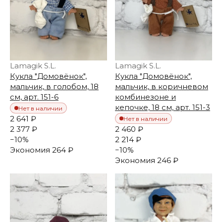
Lamagik S.L.
Lamagik S.L.
Кукла "Домовёнок",
Кукла "Домовёнок",
мальчик, в голобом, 18
мальчик, в коричневом
см, арт. 151-6
комбинезоне и
кепочке, 18 см, арт. 151-3
Нет в наличии
2 641 ₽
Нет в наличии
2 377 ₽
2 460 ₽
−
10
%
2 214 ₽
Экономия
264 ₽
−
10
%
Экономия
246 ₽