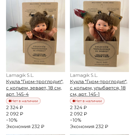
Lamagik S.L.
Lamagik S.L.
Кукла "Гном-троглодит",
Кукла "Гном-троглодит",
с копьем, зевает, 18 см,
с копьем, улыбается, 18
арт. 145-4
см, арт. 145-1
Нет в наличии
Нет в наличии
2 324 ₽
2 324 ₽
2 092 ₽
2 092 ₽
−
10
%
−
10
%
Экономия
232 ₽
Экономия
232 ₽