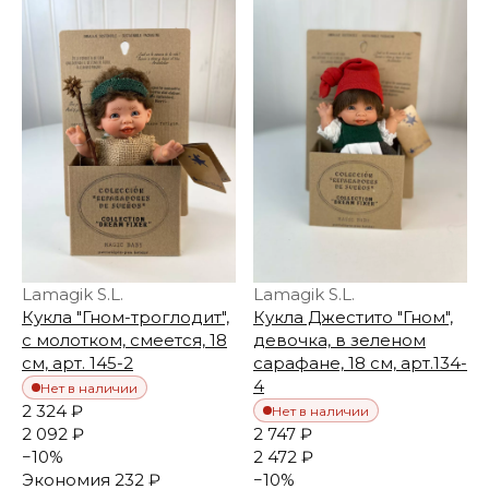
Lamagik S.L.
Lamagik S.L.
Кукла "Гном-троглодит",
Кукла Джестито "Гном",
с молотком, смеется, 18
девочка, в зеленом
см, арт. 145-2
сарафане, 18 см, арт.134-
4
Нет в наличии
2 324 ₽
Нет в наличии
2 092 ₽
2 747 ₽
−
10
%
2 472 ₽
Экономия
232 ₽
−
10
%