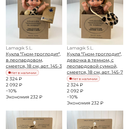
Lamagik S.L.
Lamagik S.L.
Кукла "Гном-троглодит",
Кукла "Гном-троглодит",
в леопардовом,
девочка в темном, с
смеется, 18 см, арт. 145-3
леопардовой сумкой,
смеется, 18 см, арт. 145-7
Нет в наличии
2 324 ₽
Нет в наличии
2 092 ₽
2 324 ₽
−
10
%
2 092 ₽
Экономия
232 ₽
−
10
%
Экономия
232 ₽