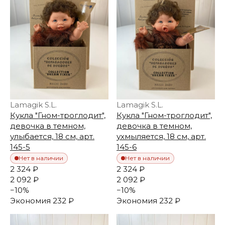
Lamagik S.L.
Lamagik S.L.
Кукла "Гном-троглодит",
Кукла "Гном-троглодит",
девочка в темном,
девочка в темном,
улыбается, 18 см, арт.
ухмыляется, 18 см, арт.
145-5
145-6
Нет в наличии
Нет в наличии
2 324 ₽
2 324 ₽
2 092 ₽
2 092 ₽
−
10
%
−
10
%
Экономия
232 ₽
Экономия
232 ₽