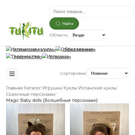
Найти
Область:
Испанские куклы
Образование
Творчество
Игрушки
Сортировка:
/
/
/
/
/
Главная
Каталог
Игрушки
Куклы
Испанские куклы
/
Сказочные персонажи
Magic Baby dolls (Волшебные персонажи)