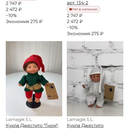
арт. 134-2
2 747 ₽
2 472 ₽
Нет в наличии
−
10
%
2 747 ₽
Экономия
275 ₽
2 472 ₽
−
10
%
Экономия
275 ₽
Lamagik S.L.
Lamagik S.L.
Кукла Джестито "Гном",
Кукла Джестито