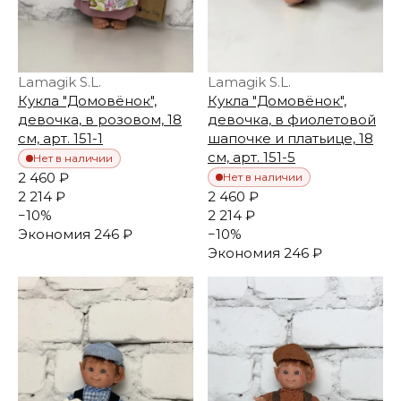
Lamagik S.L.
Lamagik S.L.
Кукла "Домовёнок",
Кукла "Домовёнок",
девочка, в розовом, 18
девочка, в фиолетовой
см, арт. 151-1
шапочке и платьице, 18
см, арт. 151-5
Нет в наличии
2 460 ₽
Нет в наличии
2 214 ₽
2 460 ₽
−
10
%
2 214 ₽
Экономия
246 ₽
−
10
%
Экономия
246 ₽