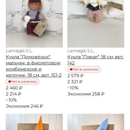
Lamagik S.L.
Lamagik S.L.
Кукла "Домовёнок",
Кукла "Пират", 18 см, арт.
мальчик, в фиолетовом
142
комбинезоне и
Нет в наличии
кепочке, 18 см, арт. 151-2
2 579 ₽
2 321 ₽
Нет в наличии
2 460 ₽
−
10
%
2 214 ₽
Экономия
258 ₽
−
10
%
Экономия
246 ₽