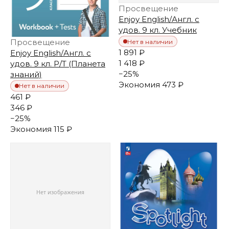
Просвещение
Enjoy English/Англ. с
удов. 9 кл. Учебник
Просвещение
Нет в наличии
1 891 ₽
Enjoy English/Англ. с
1 418 ₽
удов. 9 кл. Р/Т (Планета
−
25
%
знаний)
Экономия
473 ₽
Нет в наличии
461 ₽
346 ₽
−
25
%
Экономия
115 ₽