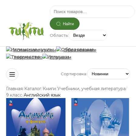
Найти
Область:
Испанские куклы
Образование
Творчество
Игрушки
Сортировка:
/
/
/
/
Главная
Каталог
Книги
Учебники, учебная литература
/
9 класс
Английский язык