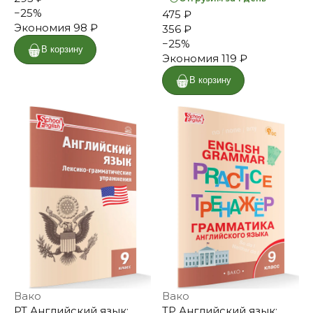
−
25
%
475 ₽
Экономия
98 ₽
356 ₽
−
25
%
В корзину
Экономия
119 ₽
В корзину
Вако
Вако
РТ Английский язык:
ТР Английский язык: