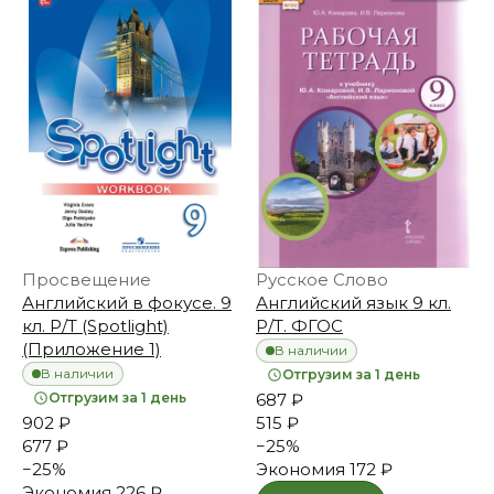
Просвещение
Русское Слово
Английский в фокусе. 9
Английский язык 9 кл.
кл. Р/Т (Spotlight)
Р/Т. ФГОС
(Приложение 1)
В наличии
В наличии
Отгрузим за 1 день
Отгрузим за 1 день
687 ₽
902 ₽
515 ₽
677 ₽
−
25
%
−
25
%
Экономия
172 ₽
Экономия
226 ₽