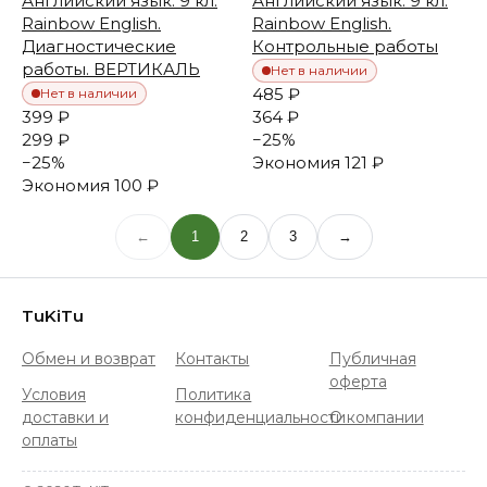
Английский язык. 9 кл.
Английский язык. 9 кл.
Rainbow English.
Rainbow English.
Диагностические
Контрольные работы
работы. ВЕРТИКАЛЬ
Нет в наличии
485 ₽
Нет в наличии
399 ₽
364 ₽
299 ₽
−
25
%
−
25
%
Экономия
121 ₽
Экономия
100 ₽
←
1
2
3
→
TuKiTu
Обмен и возврат
Контакты
Публичная
оферта
Условия
Политика
доставки и
конфиденциальности
О компании
оплаты