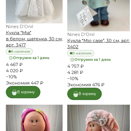
Nines D’Onil
Кукла "Mia"
Nines D’Onil
в белом, шатенка, 30 см,
Кукла "Mio case", 30 см, арт.
арт. 3417
3402
В наличии
В наличии
Отгрузим за 1 день
Отгрузим за 1 день
4 467 ₽
4 757 ₽
4 020 ₽
4 281 ₽
−
10
%
−
10
%
Экономия
447 ₽
Экономия
476 ₽
В корзину
В корзину