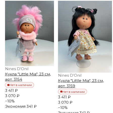
Nines D’Onil
Кукла "Little Mia", 23 см,
Nines D’Onil
арт. 3154
Кукла "Little Mia", 23 см,
Нет в наличии
арт. 3159
3 411 ₽
Нет в наличии
3 070 ₽
3 411 ₽
−
10
%
3 070 ₽
Экономия
341 ₽
−
10
%
Экономия
341 ₽