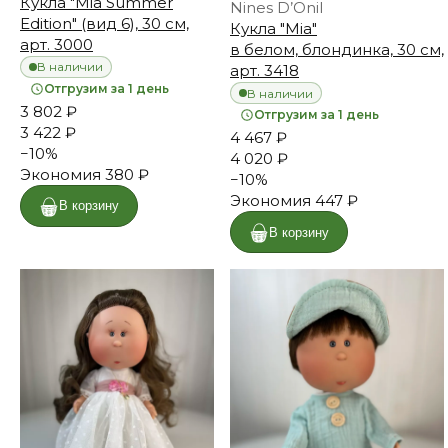
Кукла "Mia Summer
Nines D’Onil
Edition" (вид 6), 30 см,
Кукла "Mia"
арт. 3000
в белом, блондинка, 30 см,
В наличии
арт. 3418
Отгрузим за 1 день
В наличии
3 802 ₽
Отгрузим за 1 день
3 422 ₽
4 467 ₽
−
10
%
4 020 ₽
Экономия
380 ₽
−
10
%
Экономия
447 ₽
В корзину
В корзину