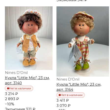
Nines D’Onil
Кукла "Little Mio", 23 см,
Nines D’Onil
арт. 3140
Кукла "Little Mio", 23 см,
Нет в наличии
арт. 3164
3 214 ₽
Нет в наличии
2 893 ₽
3 411 ₽
−
10
%
3 070 ₽
Экономия
321 ₽