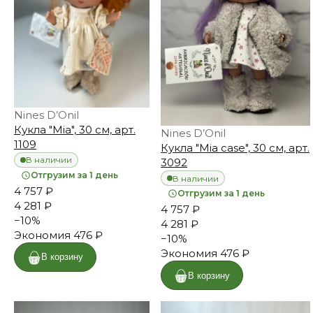
Nines D’Onil
Кукла "Mia", 30 см, арт.
Nines D’Onil
1109
Кукла "Mia case", 30 см, арт.
В наличии
3092
Отгрузим за 1 день
В наличии
4 757 ₽
Отгрузим за 1 день
4 281 ₽
4 757 ₽
−
10
%
4 281 ₽
Экономия
476 ₽
−
10
%
Экономия
476 ₽
В корзину
В корзину