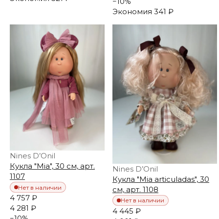
−
10
%
Экономия
341 ₽
Nines D’Onil
Кукла "Mia", 30 см, арт.
Nines D’Onil
1107
Кукла "Mia articuladas", 30
Нет в наличии
см, арт. 1108
4 757 ₽
Нет в наличии
4 281 ₽
4 445 ₽
−
10
%