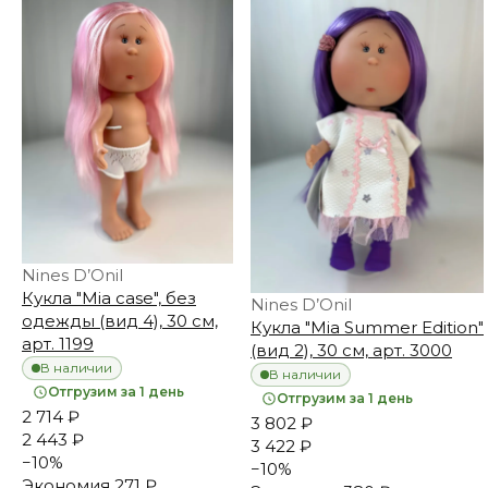
Nines D’Onil
Кукла "Mia case", без
Nines D’Onil
одежды (вид 4), 30 см,
Кукла "Mia Summer Edition"
арт. 1199
(вид 2), 30 см, арт. 3000
В наличии
В наличии
Отгрузим за 1 день
Отгрузим за 1 день
2 714 ₽
3 802 ₽
2 443 ₽
3 422 ₽
−
10
%
−
10
%
Экономия
271 ₽