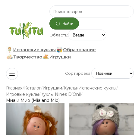
Найти
Область:
Испанские куклы
Образование
Творчество
Игрушки
Сортировка:
/
/
/
/
/
Главная
Каталог
Игрушки
Куклы
Испанские куклы
/
/
Игровые куклы
Куклы Nines D’Onil
Миа и Мио (Mia and Mio)