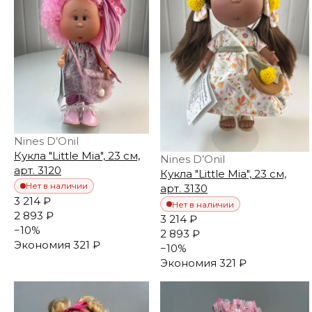
Nines D’Onil
Кукла "Little Mia", 23 см,
Nines D’Onil
арт. 3120
Кукла "Little Mia", 23 см,
Нет в наличии
арт. 3130
3 214 ₽
Нет в наличии
2 893 ₽
3 214 ₽
−
10
%
2 893 ₽
Экономия
321 ₽
−
10
%
Экономия
321 ₽