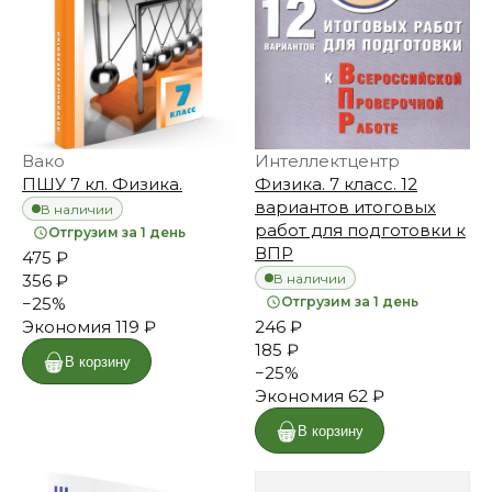
Вако
Интеллектцентр
ПШУ 7 кл. Физика.
Физика. 7 класс. 12
вариантов итоговых
В наличии
работ для подготовки к
Отгрузим за 1 день
ВПР
475 ₽
В наличии
356 ₽
−
25
%
Отгрузим за 1 день
Экономия
119 ₽
246 ₽
185 ₽
В корзину
−
25
%
Экономия
62 ₽
В корзину