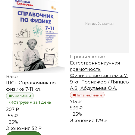
Просвещение
Естественнонаучная
грамотность.
Физические системы. 7-
Вако
9 кл. Тренажер / Ляпцев
ШСп Справочник по
А.В., Абдулаева О.А.
физике 7-11 кл.
Нет в наличии
В наличии
715 ₽
Отгрузим за 1 день
536 ₽
207 ₽
−
25
%
155 ₽
Экономия
179 ₽
−
25
%
Экономия
52 ₽