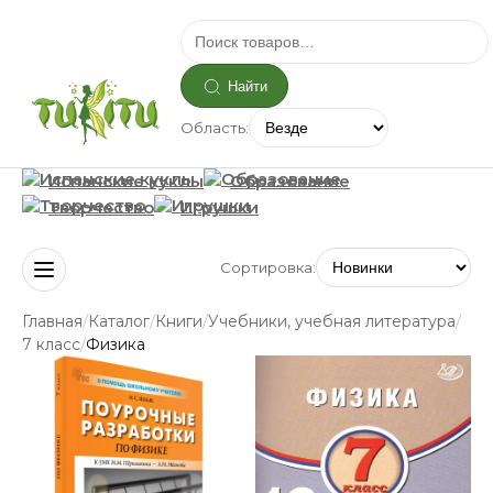
Найти
Область:
Испанские куклы
Образование
Творчество
Игрушки
Сортировка:
/
/
/
/
Главная
Каталог
Книги
Учебники, учебная литература
/
7 класс
Физика