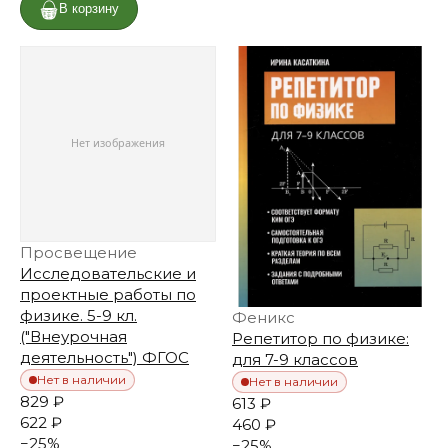
В корзину
Просвещение
Исследовательские и
проектные работы по
физике. 5-9 кл.
Феникс
("Внеурочная
Репетитор по физике:
деятельность") ФГОС
для 7-9 классов
Нет в наличии
Нет в наличии
829 ₽
613 ₽
622 ₽
460 ₽
−
25
%
−
25
%