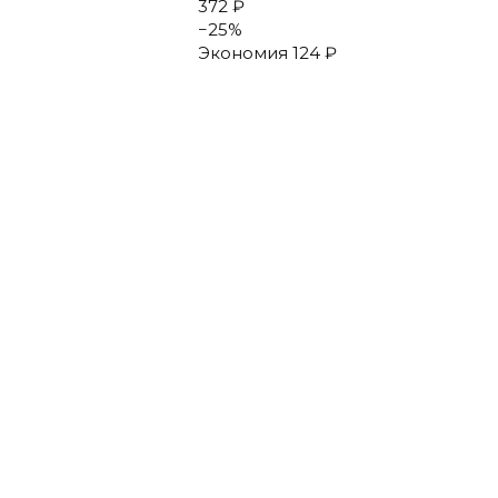
372 ₽
−
25
%
Экономия
124 ₽