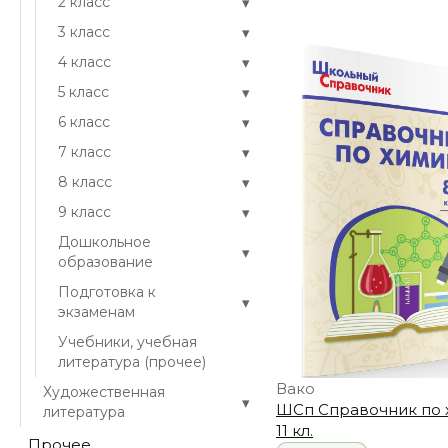
▾
2 класс
▾
3 класс
▾
4 класс
▾
5 класс
▾
6 класс
▾
7 класс
▾
8 класс
▾
9 класс
Дошкольное
▾
образование
Подготовка к
▾
экзаменам
Учебники, учебная
литература (прочее)
Вако
Художественная
▾
ШСп Справочник по 
литература
11 кл.
Прочее