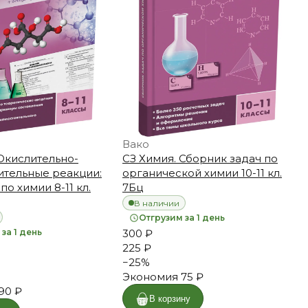
Вако
Окислительно-
СЗ Химия. Сборник задач по
ительные реакции:
органической химии 10-11 кл.
по химии 8-11 кл.
7Бц
В наличии
Отгрузим за 1 день
за 1 день
300 ₽
225 ₽
−
25
%
Экономия
75 ₽
90 ₽
В корзину