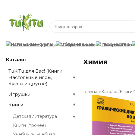
Испанские куклы
Образование
Творчество
Каталог
Химия
TuKiTu для Вас! (Книги,
Настольные игры,
▾
Куклы и другое)
/
/
/
Главная
Каталог
Книги
Игрушки
▾
Книги
▾
▾
Детская литература
Книги (прочее)
Учебники, учебная