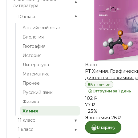
▾
литература
▾
10 класс
Английский язык
Биология
География
История
Вако
Литература
РТ Химия. Графическ
Математика
диктанты по химии: р/
Прочее
В наличии
Отгрузим за 1 день
Русский язык
102 ₽
Физика
77 ₽
Химия
−
25
%
Экономия
26 ₽
▾
11 класс
В корзину
▾
1 класс