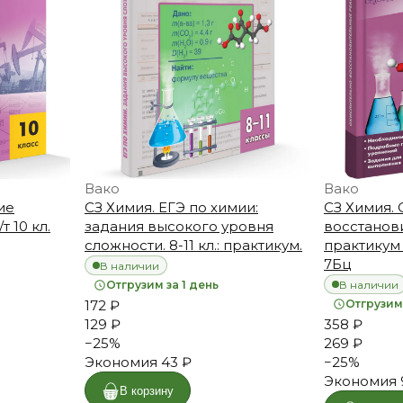
Вако
Вако
ие
СЗ Химия. ЕГЭ по химии:
СЗ Химия. 
т 10 кл.
задания высокого уровня
восстанов
сложности. 8-11 кл.: практикум.
практикум 
7Бц
В наличии
В наличии
Отгрузим за 1 день
172 ₽
Отгрузим 
129 ₽
358 ₽
−
25
%
269 ₽
Экономия
43 ₽
−
25
%
Экономия
В корзину