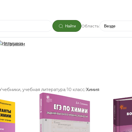
Область:
Найти
Игрушки
/
/
Учебники, учебная литература
10 класс
Химия