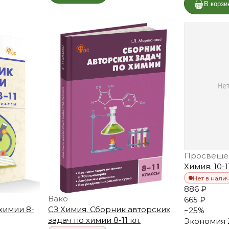
В корзи
Просвеще
Химия. 10-1
Нет в нали
886 ₽
Вако
665 ₽
химии 8-
СЗ Химия. Сборник авторских
−
25
%
задач по химии 8-11 кл.
Экономия