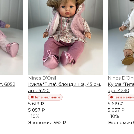
Nines D’Onil
Nines D’Oni
т. 6052
Кукла "Тита", блондинка, 45 см,
Кукла "Тита
арт. 4220
арт. 4230
Нет в наличии
Нет в нали
5 619 ₽
5 619 ₽
5 057 ₽
5 057 ₽
−
10
%
−
10
%
Экономия
562 ₽
Экономия