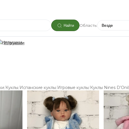
Область:
Найти
Игрушки
/
/
/
/
ки
Куклы
Испанские куклы
Игровые куклы
Куклы Nines D’Onil