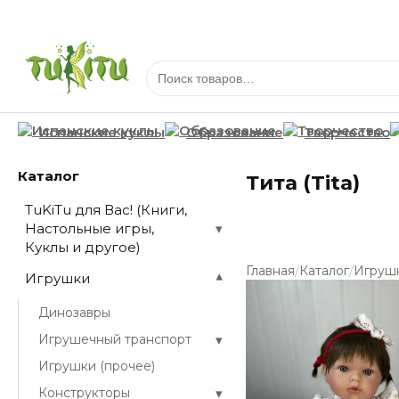
Испанские куклы
Образование
Творчество
Каталог
Тита (Tita)
TuKiTu для Вас! (Книги,
Настольные игры,
▾
Куклы и другое)
/
/
Главная
Каталог
Игруш
Игрушки
▾
Динозавры
▾
Игрушечный транспорт
Игрушки (прочее)
▾
Конструкторы