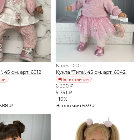
l
Nines D’Onil
, 45 см, арт. 6012
Кукла "Тита", 45 см, арт. 6042
чии
Нет в наличии
6 390 ₽
5 751 ₽
−
10
%
588 ₽
Экономия
639 ₽