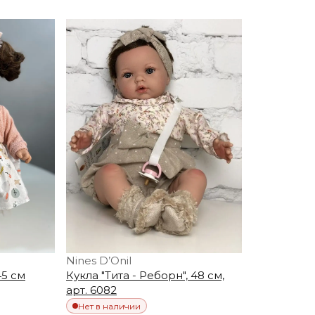
Nines D’Onil
45 см
Кукла "Тита - Реборн", 48 см,
арт. 6082
Нет в наличии