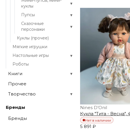
Мини-пупсы, мини-
▾
куклы
▾
Пупсы
Сказочные
▾
персонажи
Куклы (прочее)
Мягкие игрушки
▾
Настольные игры
Роботы
Книги
▾
Прочее
Творчество
▾
Бренды
Nines D’Onil
Кукла "Тита - Весна", 
Бренды
Нет в наличии
5 891 ₽