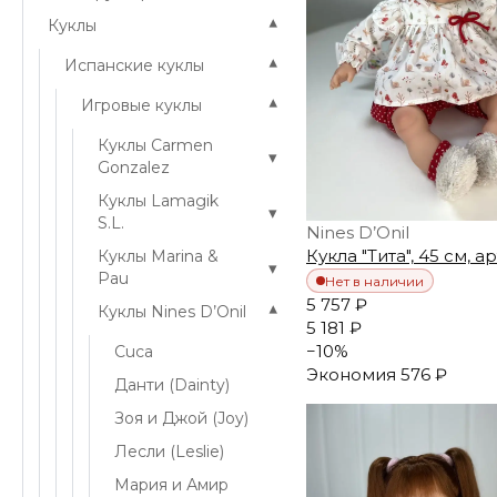
▾
Куклы
▾
Испанские куклы
▾
Игровые куклы
Куклы Carmen
▾
Gonzalez
Куклы Lamagik
▾
S.L.
Nines D’Onil
Кукла "Тита", 45 см, ар
Куклы Marina &
▾
Pau
Нет в наличии
5 757 ₽
▾
Куклы Nines D’Onil
5 181 ₽
−
10
%
Cuca
Экономия
576 ₽
Данти (Dainty)
Зоя и Джой (Joy)
Лесли (Leslie)
Мария и Амир