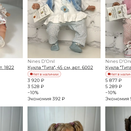
Nines D’Onil
Nines D’Oni
т. 1822
Кукла "Тита", 45 см, арт. 6002
Кукла "Тита"
Нет в наличии
Нет в нали
3 920 ₽
5 877 ₽
3 528 ₽
5 289 ₽
−
10
%
−
10
%
Экономия
392 ₽
Экономия