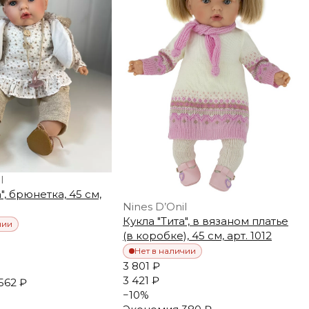
l
", брюнетка, 45 см,
Nines D’Onil
Кукла "Тита", в вязаном платье
чии
(в коробке), 45 см, арт. 1012
Нет в наличии
3 801 ₽
3 421 ₽
562 ₽
−
10
%