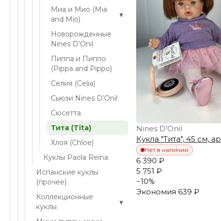
Миа и Мио (Mia
▾
and Mio)
Новорожденные
Nines D’Onil
Пиппа и Пиппо
(Pippa and Pippo)
Селия (Celia)
Сьюзи Nines D’Onil
Сюсетта
Тита (Tita)
Nines D’Onil
Кукла "Тита", 45 см, ар
Хлоя (Chloe)
Нет в наличии
Куклы Paola Reina
6 390 ₽
5 751 ₽
Испанские куклы
−
10
%
(прочее)
Экономия
639 ₽
Коллекционные
▾
куклы