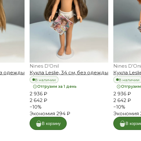
Nines D’Onil
Nines D’Oni
без одежды
Кукла Leslie, 34 см, без одежды
Кукла Lesl
В наличии
В наличии
Отгрузим за 1 день
Отгрузим 
2 936 ₽
2 936 ₽
2 642 ₽
2 642 ₽
−
10
%
−
10
%
Экономия
294 ₽
Экономия
В корзину
В корзи