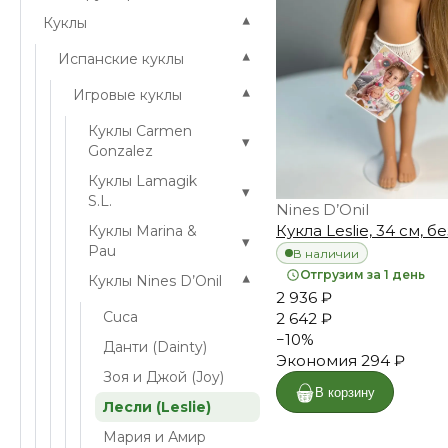
▾
Куклы
▾
Испанские куклы
▾
Игровые куклы
Куклы Carmen
▾
Gonzalez
Куклы Lamagik
▾
S.L.
Nines D’Onil
Кукла Leslie, 34 см, 
Куклы Marina &
▾
Pau
В наличии
Отгрузим за 1 день
▾
Куклы Nines D’Onil
2 936 ₽
Cuca
2 642 ₽
−
10
%
Данти (Dainty)
Экономия
294 ₽
Зоя и Джой (Joy)
В корзину
Лесли (Leslie)
Мария и Амир