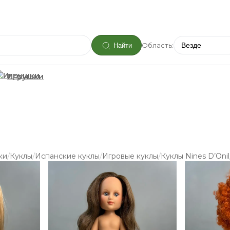
Область:
Найти
Игрушки
/
/
/
/
ки
Куклы
Испанские куклы
Игровые куклы
Куклы Nines D’Onil