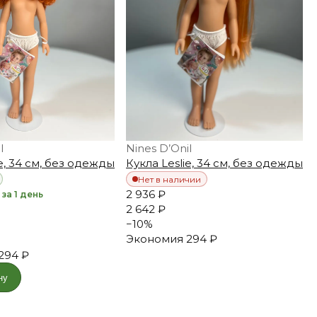
l
Nines D’Onil
ie, 34 см, без одежды
Кукла Leslie, 34 см, без одежды
Нет в наличии
2 936 ₽
за 1 день
2 642 ₽
−
10
%
Экономия
294 ₽
294 ₽
ну