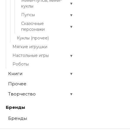
Мини-пупсы, мини-
▾
куклы
▾
Пупсы
Сказочные
▾
персонажи
Куклы (прочее)
Мягкие игрушки
▾
Настольные игры
Роботы
Книги
▾
Прочее
Творчество
▾
Бренды
Бренды