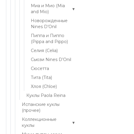
Миа и Мио (Mia
▾
and Mio)
Новорожденные
Nines D’Onil
Пиппа и Пиппо
(Pippa and Pippo)
Селия (Celia)
Сьюзи Nines D’Onil
Сюсетта
Тита (Tita)
Хлоя (Chloe)
Куклы Paola Reina
Испанские куклы
(прочее)
Коллекционные
▾
куклы