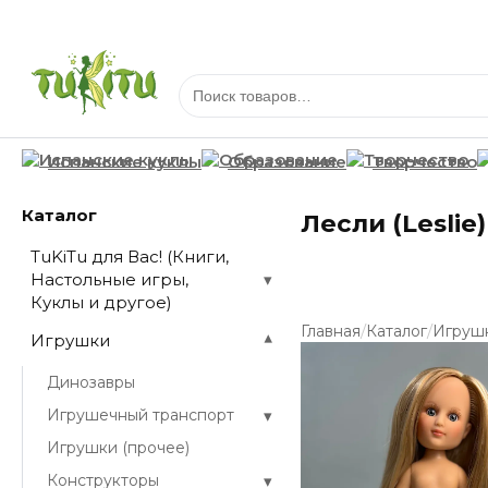
Испанские куклы
Образование
Творчество
Каталог
Лесли (Leslie)
TuKiTu для Вас! (Книги,
Настольные игры,
▾
Куклы и другое)
/
/
Главная
Каталог
Игруш
Игрушки
▾
Динозавры
▾
Игрушечный транспорт
Игрушки (прочее)
▾
Конструкторы