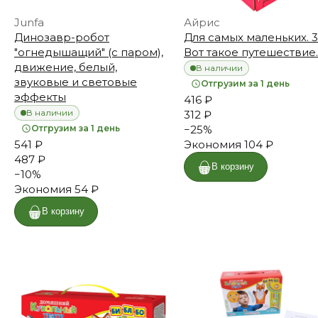
Junfa
Айрис
Динозавр-робот
Для самых маленьких. 
"огнедышащий" (с паром),
Вот такое путешествие.
движение, белый,
В наличии
звуковые и световые
Отгрузим за 1 день
эффекты
416 ₽
В наличии
312 ₽
Отгрузим за 1 день
−
25
%
541 ₽
Экономия
104 ₽
487 ₽
В корзину
−
10
%
Экономия
54 ₽
В корзину