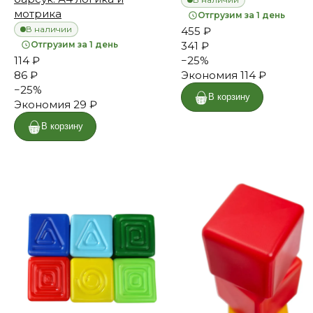
мотрика
Отгрузим за 1 день
В наличии
455 ₽
Отгрузим за 1 день
341 ₽
114 ₽
−
25
%
86 ₽
Экономия
114 ₽
−
25
%
В корзину
Экономия
29 ₽
В корзину