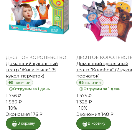
ДЕСЯТОЕ КОРОЛЕВСТВО
ДЕСЯТОЕ КОРОЛЕВСТ
Домашний кукольный
Домашний кукольный
театр "Жили-Были" (8
театр "Колобок" (7 куко
кукол-перчаток)
перчаток)
В наличии
В наличии
Отгрузим за 1 день
Отгрузим за 1 день
1 756 ₽
1 475 ₽
1 580 ₽
1 328 ₽
−
10
%
−
10
%
Экономия
176 ₽
Экономия
148 ₽
В корзину
В корзину