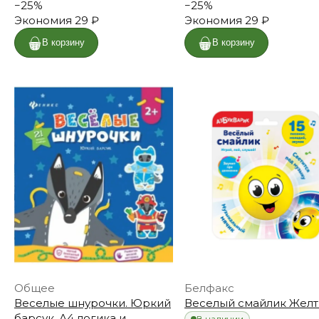
−
25
%
−
25
%
Экономия
29 ₽
Экономия
29 ₽
В корзину
В корзину
Общее
Белфакс
Веселые шнурочки. Юркий
Веселый смайлик Жел
барсук. А4 логика и
В наличии