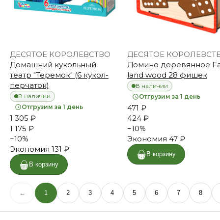
ДЕСЯТОЕ КОРОЛЕВСТВО
ДЕСЯТОЕ КОРОЛЕВСТ
Домашний кукольный
Домино деревянное Far
театр "Теремок" (6 кукол-
land wood 28 фишек
перчаток)
В наличии
В наличии
Отгрузим за 1 день
Отгрузим за 1 день
471 ₽
1 305 ₽
424 ₽
1 175 ₽
−
10
%
−
10
%
Экономия
47 ₽
Экономия
131 ₽
В корзину
В корзину
←
1
2
3
4
5
6
7
8