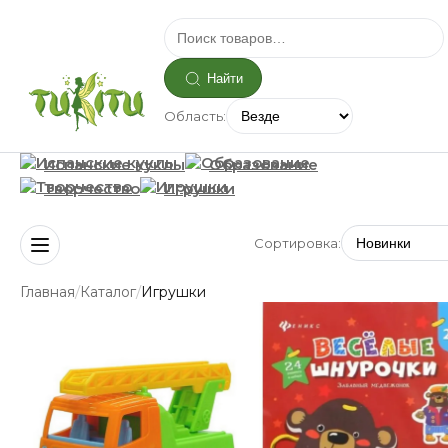
Найти
Область:
Испанские куклы
Образование
Творчество
Игрушки
Сортировка:
/
/
Главная
Каталог
Игрушки