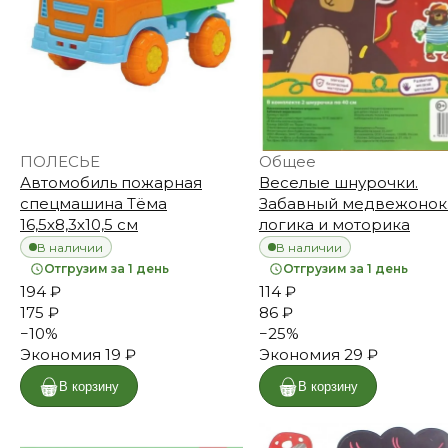
ПОЛЕСЬЕ
Общее
Автомобиль пожарная
Веселые шнурочки.
спецмашина Tёма
Забавный медвежонок.
16,5х8,3х10,5 см
логика и моторика
В наличии
В наличии
Отгрузим за 1 день
Отгрузим за 1 день
194 ₽
114 ₽
175 ₽
86 ₽
−
10
%
−
25
%
Экономия
19 ₽
Экономия
29 ₽
В корзину
В корзину