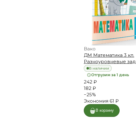
Вако
ДМ Математика 3 кл.
Разноуровневые зад
В наличии
Отгрузим за 1 день
242 ₽
182 ₽
−
25
%
Экономия
61 ₽
В корзину