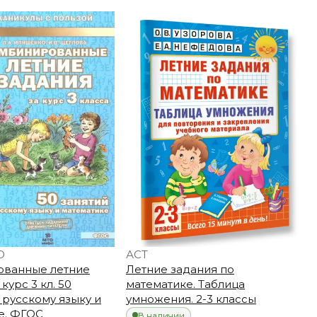
О
АСТ
ванные летние
Летние задания по
курс 3 кл. 50
математике. Таблица
 русскому языку и
умножения. 2-3 классы
е. ФГОС
В наличии