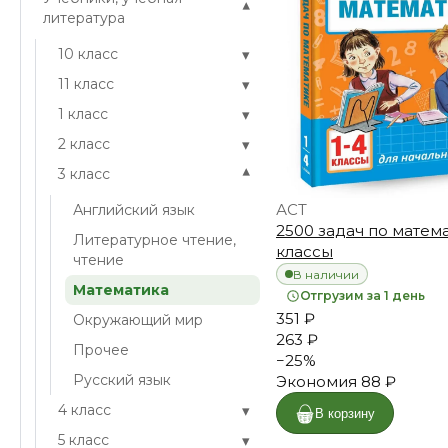
▾
литература
▾
10 класс
▾
11 класс
▾
1 класс
▾
2 класс
▾
3 класс
АСТ
Английский язык
2500 задач по матема
Литературное чтение,
классы
чтение
В наличии
Математика
Отгрузим за 1 день
351 ₽
Окружающий мир
263 ₽
Прочее
−
25
%
Русский язык
Экономия
88 ₽
▾
4 класс
В корзину
▾
5 класс