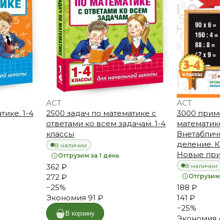
АСТ
АСТ
тике. 1-4
2500 задач по математике с
3000 прим
ответами ко всем задачам. 1-4
математике
классы
Внетаблич
деление. 
В наличии
Новые пр
Отгрузим за 1 день
В наличии
362 ₽
272 ₽
Отгрузим 
−
25
%
188 ₽
Экономия
91 ₽
141 ₽
−
25
%
В корзину
Экономия