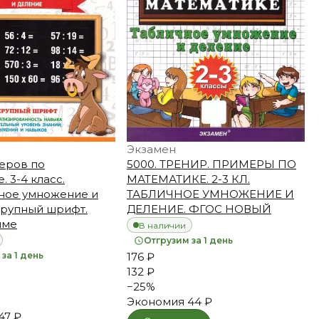
Экзамен
еров по
5000. ТРЕНИР. ПРИМЕРЫ ПО
. 3-4 класс.
МАТЕМАТИКЕ. 2-3 КЛ.
ное умножение и
ТАБЛИЧНОЕ УМНОЖЕНИЕ И
Крупный шрифт.
ДЕЛЕНИЕ. ФГОС НОВЫЙ
име
В наличии
Отгрузим за 1 день
за 1 день
176 ₽
132 ₽
−
25
%
Экономия
44 ₽
47 ₽