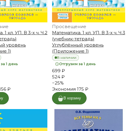
ние
Просвещение
 1 кл. УП. В 3-х ч. Ч.2
Математика. 1 кл. УП. В 3-х ч. Ч.3
етрадь)
(учебник-тетрадь)
ый уровень
Углублённый уровень
ие 1)
(Приложение 1)
В наличии
за 1 день
Отгрузим за 1 день
699 ₽
524 ₽
−
25
%
156 ₽
Экономия
175 ₽
ну
В корзину