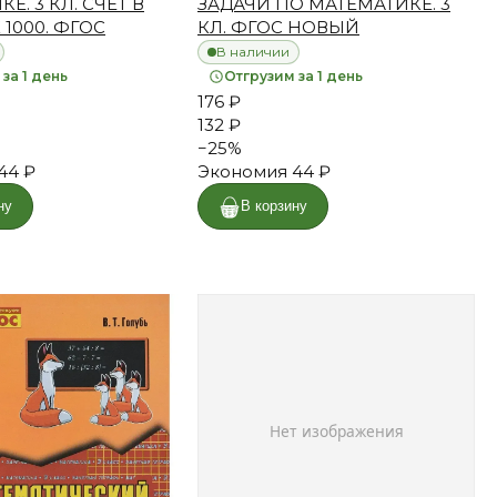
Е. 3 КЛ. СЧЕТ В
ЗАДАЧИ ПО МАТЕМАТИКЕ. 3
1000. ФГОС
КЛ. ФГОС НОВЫЙ
В наличии
за 1 день
Отгрузим за 1 день
176 ₽
132 ₽
−
25
%
44 ₽
Экономия
44 ₽
ну
В корзину