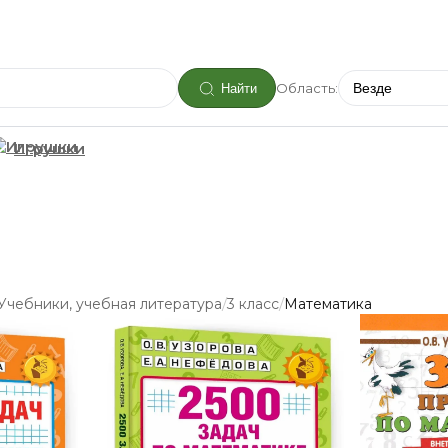
Область:
Найти
Игрушки
/
/
Учебники, учебная литература
3 класс
Математика