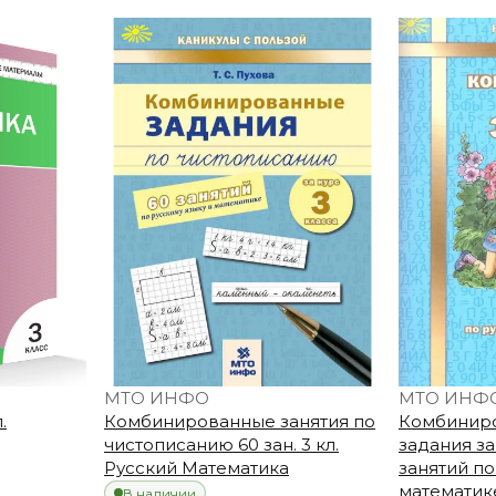
МТО ИНФО
МТО ИНФ
.
Комбинированные занятия по
Комбиниро
чистописанию 60 зан. 3 кл.
задания за 
Русский Математика
занятий по
математик
В наличии