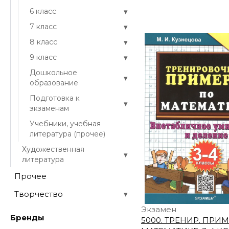
▾
6 класс
▾
7 класс
▾
8 класс
▾
9 класс
Дошкольное
▾
образование
Подготовка к
▾
экзаменам
Учебники, учебная
литература (прочее)
Художественная
▾
литература
Прочее
Творчество
▾
Экзамен
Бренды
5000. ТРЕНИР. ПРИ