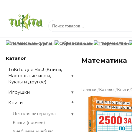
Испанские куклы
Образование
Творчество
Каталог
Математика
TuKiTu для Вас! (Книги,
Настольные игры,
▾
Куклы и другое)
/
/
/
Главная
Каталог
Книги
Игрушки
▾
Книги
▾
▾
Детская литература
Книги (прочее)
Учебники, учебная