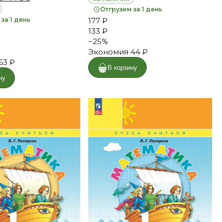
Отгрузим за 1 день
за 1 день
177 ₽
133 ₽
−
25
%
Экономия
44 ₽
63 ₽
В корзину
ну