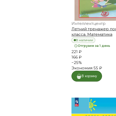
Интеллектцентр
Летний тренажер по
класса. Математика
В наличии
Отгрузим за 1 день
221 ₽
166 ₽
−
25
%
Экономия
55 ₽
В корзину