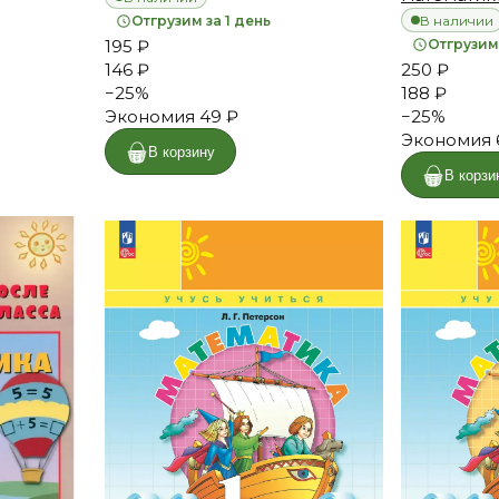
В наличии
Отгрузим за 1 день
195 ₽
Отгрузим 
146 ₽
250 ₽
−
25
%
188 ₽
Экономия
49 ₽
−
25
%
Экономия
В корзину
В корзи