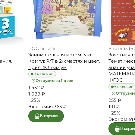
РОСТкнига
Учитель (В
Занимательная матем. 3 кл.
Зачетная т
ания.
Компл: Р/Т в 2-х частях и цвет.
Тематичес
прил. (Юным ум
знаний уча
МАТЕМАТИКА
В наличии
ФГОС
Отгрузим за 1 день
В наличии
1 452 ₽
1 089 ₽
Отгрузим 
−
25
%
255 ₽
Экономия
363 ₽
191 ₽
−
25
%
В корзину
Экономия
В корзи