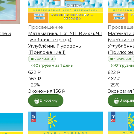
Просвещение
Просвеще
сле 3
Математика. 1 кл. УП. В 3-х ч. Ч.1
Математика.
(учебник-тетрадь)
(учебник-т
Углублённый уровень
Углублённ
(Приложение 1)
(Приложен
В наличии
В наличии
Отгрузим за 1 день
Отгрузим 
622 ₽
622 ₽
467 ₽
467 ₽
−
25
%
−
25
%
Экономия
156 ₽
Экономия
В корзину
В корзи