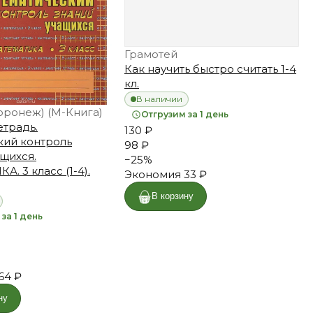
Грамотей
Как научить быстро считать 1-4
кл.
В наличии
оронеж) (М-Книга)
Отгрузим за 1 день
етрадь.
130 ₽
кий контроль
98 ₽
щихся.
−
25
%
. 3 класс (1-4).
Экономия
33 ₽
В корзину
за 1 день
64 ₽
ну