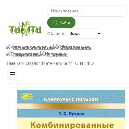
Найти
Область:
Испанские куклы
Образование
Творчество
Игрушки
/
/
/
Главная
Каталог
Математика
МТО ИНФО