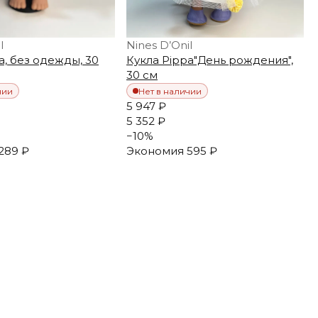
l
Nines D’Onil
a, без одежды, 30
Кукла Pippa"День рождения",
30 см
чии
Нет в наличии
5 947 ₽
5 352 ₽
−
10
%
289 ₽
Экономия
595 ₽