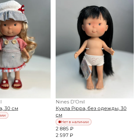
l
Nines D’Onil
a, 30 см
Кукла Pippa, без одежды, 30
см
чии
Нет в наличии
2 885 ₽
2 597 ₽