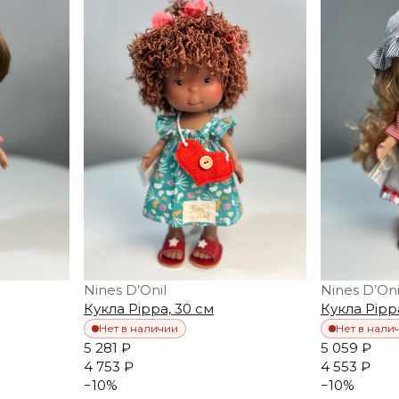
Nines D’Onil
Nines D’Oni
Кукла Pippa, 30 см
Кукла Pipp
Нет в наличии
Нет в нали
5 281 ₽
5 059 ₽
4 753 ₽
4 553 ₽
−
10
%
−
10
%