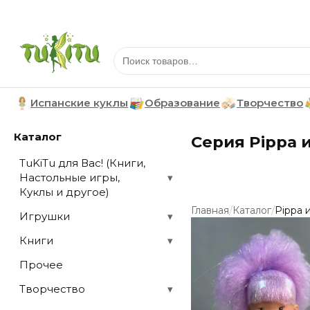
Испанские куклы
Образование
Творчество
Каталог
Серия Pippa и
TuKiTu для Вас! (Книги,
Настольные игры,
▾
Куклы и другое)
/
/
Главная
Каталог
Pippa 
Игрушки
▾
Книги
▾
Прочее
Творчество
▾