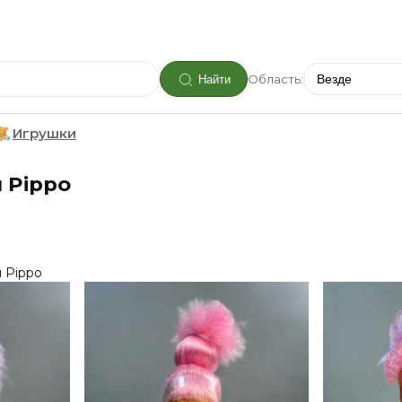
Область:
Найти
Игрушки
 Pippo
и Pippo