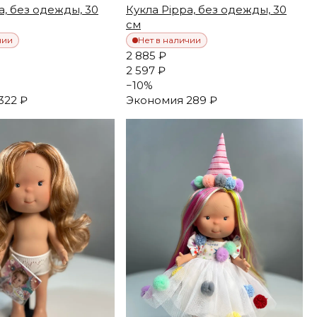
a, без одежды, 30
Кукла Pippa, без одежды, 30
см
чии
Нет в наличии
2 885 ₽
2 597 ₽
−
10
%
322 ₽
Экономия
289 ₽