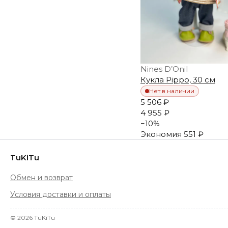
Nines D’Onil
Кукла Pippо, 30 см
Нет в наличии
5 506 ₽
4 955 ₽
−
10
%
Экономия
551 ₽
TuKiTu
Обмен и возврат
Условия доставки и оплаты
©
2026
TuKiTu