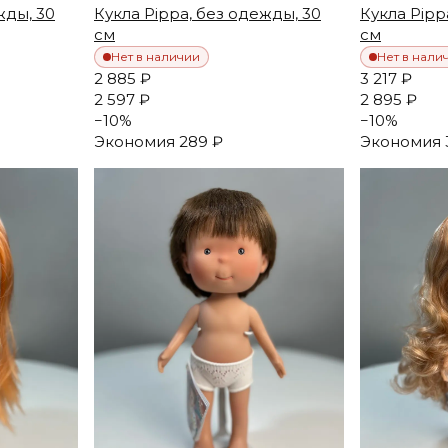
жды, 30
Кукла Pippa, без одежды, 30
Кукла Pipp
см
см
Нет в наличии
Нет в нали
2 885 ₽
3 217 ₽
2 597 ₽
2 895 ₽
−
10
%
−
10
%
Экономия
289 ₽
Экономия