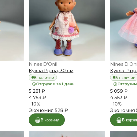
Nines D’Onil
Nines D’Oni
Кукла Pippa, 30 см
Кукла Pipp
В наличии
В наличии
Отгрузим за 1 день
Отгрузим 
5 281 ₽
5 059 ₽
4 753 ₽
4 553 ₽
−
10
%
−
10
%
Экономия
528 ₽
Экономия
В корзину
В корзи