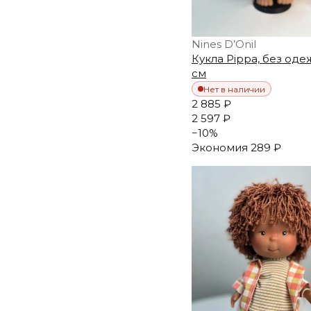
Nines D’Onil
Кукла Pippa, без оде
см
Нет в наличии
2 885 ₽
2 597 ₽
−
10
%
Экономия
289 ₽