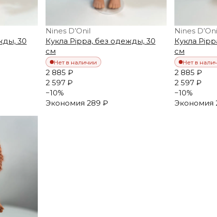
Nines D’Onil
Nines D’Oni
жды, 30
Кукла Pippa, без одежды, 30
Кукла Pipp
см
см
Нет в наличии
Нет в нали
2 885 ₽
2 885 ₽
2 597 ₽
2 597 ₽
−
10
%
−
10
%
Экономия
289 ₽
Экономия