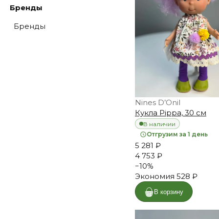
Бренды
Бренды
Nines D’Onil
Кукла Pippa, 30 см
В наличии
Отгрузим за 1 день
5 281 ₽
4 753 ₽
−
10
%
Экономия
528 ₽
В корзину