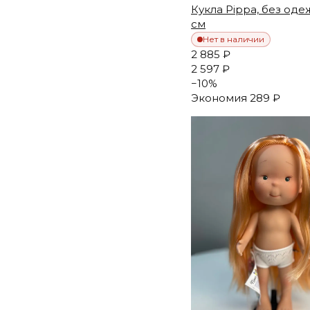
Кукла Pippa, без оде
см
Нет в наличии
2 885 ₽
2 597 ₽
−
10
%
Экономия
289 ₽