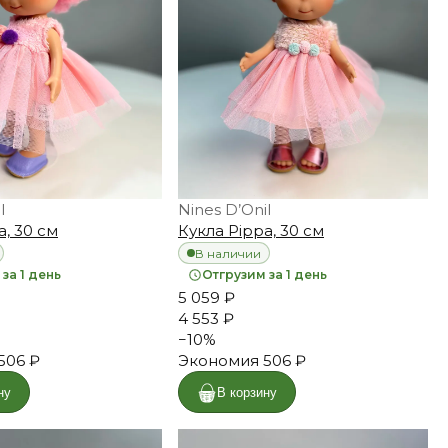
l
Nines D’Onil
a, 30 см
Кукла Pippa, 30 см
В наличии
за 1 день
Отгрузим за 1 день
5 059 ₽
4 553 ₽
−
10
%
506 ₽
Экономия
506 ₽
ну
В корзину