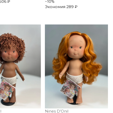
506 ₽
−
10
%
Экономия
289 ₽
l
Nines D’Onil