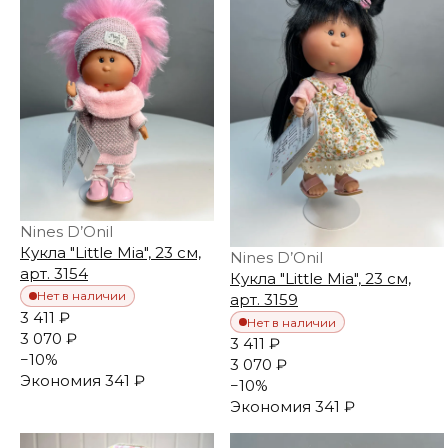
Nines D’Onil
Кукла "Little Mia", 23 см,
Nines D’Onil
арт. 3154
Кукла "Little Mia", 23 см,
Нет в наличии
арт. 3159
3 411 ₽
Нет в наличии
3 070 ₽
3 411 ₽
−
10
%
3 070 ₽
Экономия
341 ₽
−
10
%
Экономия
341 ₽