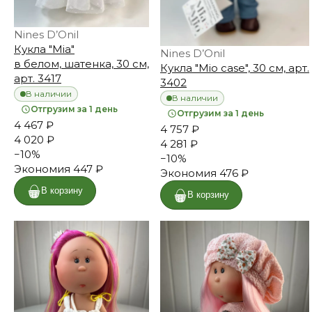
Nines D’Onil
Кукла "Mia"
Nines D’Onil
в белом, шатенка, 30 см,
Кукла "Mio case", 30 см, арт.
арт. 3417
3402
В наличии
В наличии
Отгрузим за 1 день
Отгрузим за 1 день
4 467 ₽
4 757 ₽
4 020 ₽
4 281 ₽
−
10
%
−
10
%
Экономия
447 ₽
Экономия
476 ₽
В корзину
В корзину