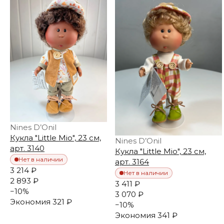
Nines D’Onil
Кукла "Little Mio", 23 см,
Nines D’Onil
арт. 3140
Кукла "Little Mio", 23 см,
Нет в наличии
арт. 3164
3 214 ₽
Нет в наличии
2 893 ₽
3 411 ₽
−
10
%
3 070 ₽
Экономия
321 ₽
−
10
%
Экономия
341 ₽