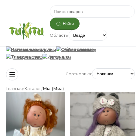
Найти
Область:
Испанские куклы
Образование
Творчество
Игрушки
Сортировка:
/
/
Главная
Каталог
Mia (Миа)