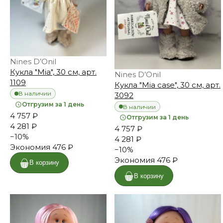
Nines D’Onil
Кукла "Mia", 30 см, арт.
Nines D’Onil
1109
Кукла "Mia case", 30 см, арт.
В наличии
3092
Отгрузим за 1 день
В наличии
4 757 ₽
Отгрузим за 1 день
4 281 ₽
4 757 ₽
−
10
%
4 281 ₽
Экономия
476 ₽
−
10
%
Экономия
476 ₽
В корзину
В корзину