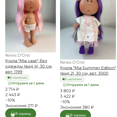
Nines D’Onil
Кукла "Mia case", без
Nines D’Onil
одежды (вид 4), 30 см,
Кукла "Mia Summer Edition"
арт. 1199
(вид 2), 30 см, арт. 3000
В наличии
В наличии
Отгрузим за 1 день
Отгрузим за 1 день
2 714 ₽
3 802 ₽
2 443 ₽
3 422 ₽
−
10
%
−
10
%
Экономия
271 ₽
Экономия
380 ₽
В корзину
В корзину