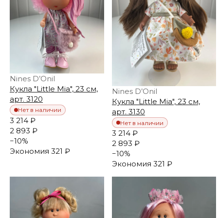
Nines D’Onil
Кукла "Little Mia", 23 см,
Nines D’Onil
арт. 3120
Кукла "Little Mia", 23 см,
Нет в наличии
арт. 3130
3 214 ₽
Нет в наличии
2 893 ₽
3 214 ₽
−
10
%
2 893 ₽
Экономия
321 ₽
−
10
%
Экономия
321 ₽