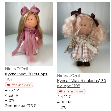
Nines D’Onil
Кукла "Mia", 30 см, арт.
Nines D’Onil
1107
Кукла "Mia articuladas", 30
Нет в наличии
см, арт. 1108
4 757 ₽
Нет в наличии
4 281 ₽
4 445 ₽
−
10
%
4 001 ₽
Экономия
476 ₽
−
10
%