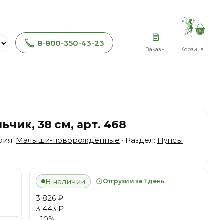
8-800-350-43-23
Заказы
Корзина
ик, 38 см, арт. 468
рия:
Малыши-новорожденные
· Раздел:
Пупсы
В наличии
Отгрузим за 1 день
3 826 ₽
3 443 ₽
−
10
%