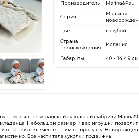
Производитель
Marina&Pau
Малыши-
Серия
новорожден
Цвет
голубой
Страна
Испания
происхождения
Габариты
40 × 14 × 9 см
упс-малыш, от испанской кукольной фабрики Marina&Pa
младенца. Небольшой размер и вес игрушки позволит р
или отправиться вместе с ним на прогулку. Новорожден
алистично. Все части тела куколки подвижны.