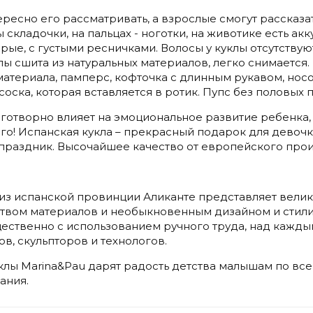
ересно его рассматривать, а взрослые смогут рассказа
складочки, на пальцах - ноготки, на животике есть ак
рые, с густыми ресничками. Волосы у куклы отсутствую
лы сшита из натуральных материалов, легко снимается.
материала, памперс, кофточка с длинным рукавом, носо
оска, которая вставляется в ротик. Пупс без половых п
аготворно влияет на эмоциональное развитие ребенка, 
го! Испанская кукла – прекрасный подарок для девоч
праздник. Высочайшее качество от европейского прои
из испанской провинции Аликанте представляет велик
твом материалов и необыкновенным дизайном и стили
ественно с использованием ручного труда, над кажды
в, скульпторов и технологов.
лы Marina&Pau дарят радость детства малышам по все
ания.