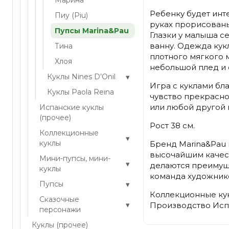
Марина
Ребенку будет инт
Пиу (Piu)
руках прорисованы 
Пупсы Marina&Pau
Глазки у малыша се
ванну. Одежда кук
Тина
плотного мягкого 
Хлоя
небольшой плед и с
▾
Куклы Nines D’Onil
Игра с куклами бл
Куклы Paola Reina
чувство прекрасно
или любой другой 
Испанские куклы
(прочее)
Рост 38 см.
Коллекционные
▾
куклы
Бренд Marina&Pau 
высочайшим качес
Мини-пупсы, мини-
▾
делаются преимущ
куклы
команда художнико
▾
Пупсы
Коллекционные кук
Сказочные
▾
Производство Исп
персонажи
Куклы (прочее)