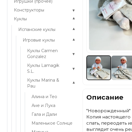
Игрушки (прочее)
▾
Конструкторы
▾
Куклы
▾
Испанские куклы
▾
Игровые куклы
Куклы Carmen
▾
Gonzalez
Куклы Lamagik
▾
S.L.
Куклы Marina &
▾
Pau
Описание
Алина и Тео
Ане и Лука
"Новорожденный" п
Гала и Дали
Копия настоящего 
спать, переодеть 
Маленькое Солнце
выглядит очень ре