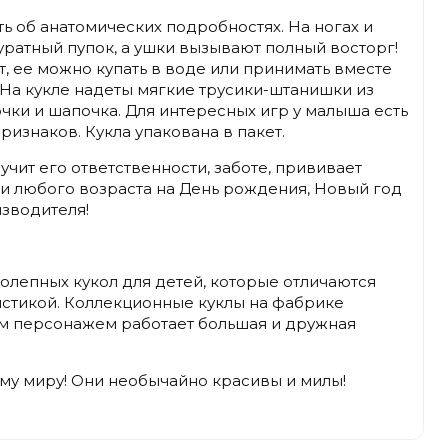
ть об анатомических подробностях. На ногах и
куратный пупок, а ушки вызывают полный восторг!
т, ее можно купать в воде или принимать вместе
 На кукле надеты мягкие трусики-штанишки из
чки и шапочка. Для интересных игр у малыша есть
ризнаков. Кукла упакована в пакет.
учит его ответственности, заботе, прививает
ки любого возраста на День рождения, Новый год
зводителя!
олепных кукол для детей, которые отличаются
стикой. Коллекционные куклы на фабрике
м персонажем работает большая и дружная
му миру! Они необычайно красивы и милы!