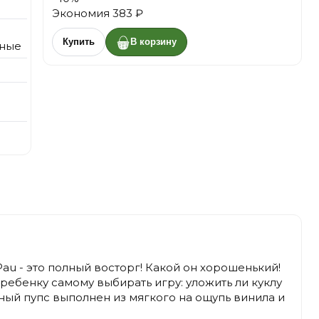
Экономия
383 ₽
Купить
В корзину
ные
u - это полный восторг! Какой он хорошенький!
ебенку самому выбирать игру: уложить ли куклу
ный пупс выполнен из мягкого на ощупь винила и