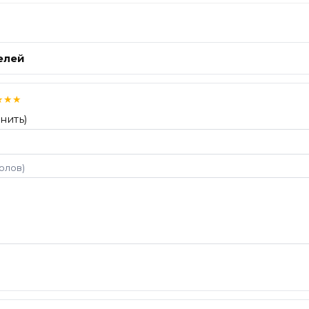
елей
★
★
★
нить)
волов)