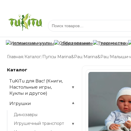
Испанские куклы
Образование
Творчество
/
/
/
/
Главная
Каталог
Пупсы Marina&Pau
Marina&Pau
Малыши-
Каталог
TuKiTu для Вас! (Книги,
Настольные игры,
▾
Куклы и другое)
Игрушки
▾
Динозавры
▾
Игрушечный транспорт