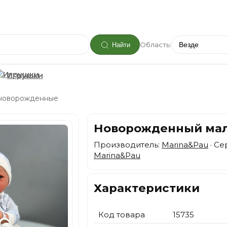
Область:
Найти
Игрушки
новорожденные
Новорожденный мальч
Производитель:
Marina&Pau
· Се
Marina&Pau
Характеристики
Код товара
15735