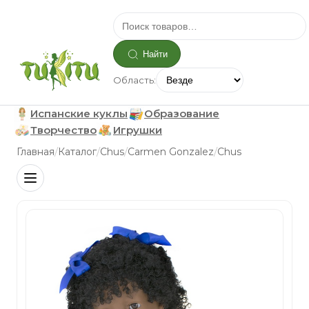
Найти
Область:
Испанские куклы
Образование
Творчество
Игрушки
/
/
/
/
Главная
Каталог
Chus
Carmen Gonzalez
Chus