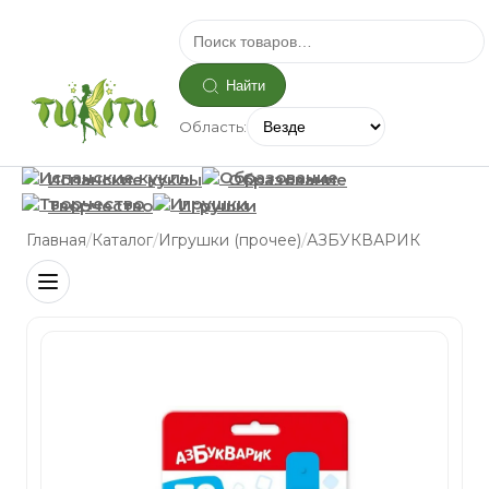
Найти
Область:
Испанские куклы
Образование
Творчество
Игрушки
/
/
/
Главная
Каталог
Игрушки (прочее)
АЗБУКВАРИК