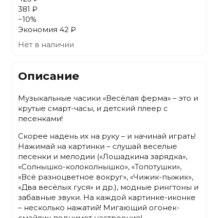
381 ₽
−
10
%
Экономия
42 ₽
Нет в наличии
Описание
Музыкальные часики «Весёлая ферма» – это и
крутые смарт-часы, и детский плеер с
песенками!
Скорее надень их на руку – и начинай играть!
Нажимай на картинки – слушай веселые
песенки и мелодии («Лошадкина зарядка»,
«Солнышко-колоколнышко», «Топотушки»,
«Всё разноцветное вокруг», «Чижик-пыжик»,
«Два весёлых гуся» и др.), модные рингтоны и
забавные звуки. На каждой картинке-иконке
– несколько нажатий! Мигающий огонек-
смайлик поднимет настроение!