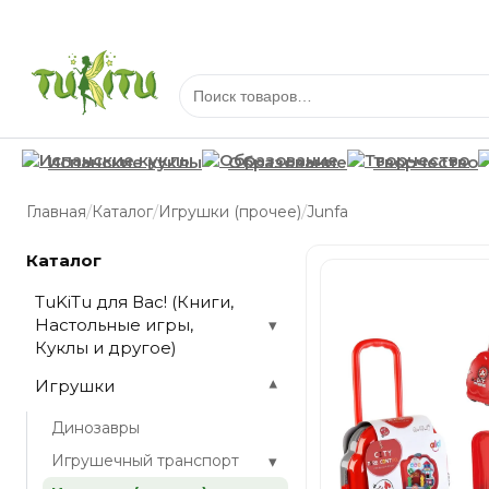
Испанские куклы
Образование
Творчество
/
/
/
Главная
Каталог
Игрушки (прочее)
Junfa
Каталог
TuKiTu для Вас! (Книги,
Настольные игры,
▾
Куклы и другое)
Игрушки
▾
Динозавры
▾
Игрушечный транспорт