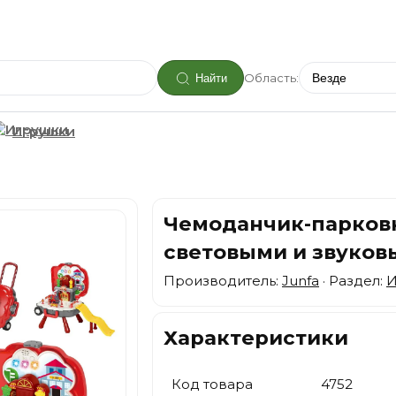
Область:
Найти
Игрушки
Чемоданчик-парковк
световыми и звуко
Производитель:
Junfa
· Раздел:
И
Характеристики
Код товара
4752