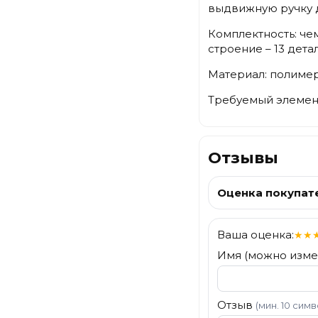
выдвижную ручку д
Комплектность: чемо
строение – 13 детал
Материал: полиме
Требуемый элемент 
Отзывы
Оценка покупат
Ваша оценка:
★
★
Имя (можно изме
Отзыв
(мин. 10 сим