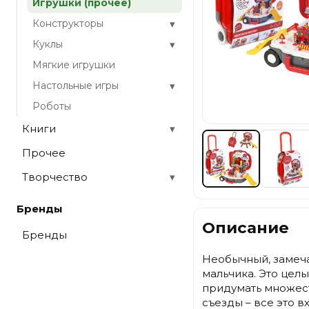
Игрушки (прочее)
▾
Конструкторы
▾
Куклы
Мягкие игрушки
▾
Настольные игры
Роботы
Книги
▾
Прочее
Творчество
▾
Бренды
Описание
Бренды
Необычный, замеча
мальчика. Это цел
придумать множест
съезды – все это 