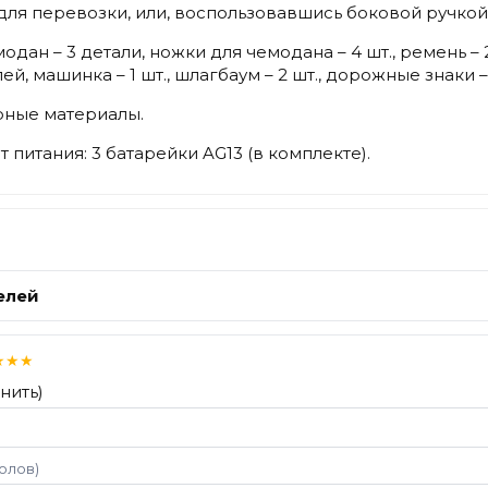
ля перевозки, или, воспользовавшись боковой ручкой,
дан – 3 детали, ножки для чемодана – 4 шт., ремень – 2 
ей, машинка – 1 шт., шлагбаум – 2 шт., дорожные знаки – 
рные материалы.
питания: 3 батарейки AG13 (в комплекте).
елей
★
★
★
нить)
волов)