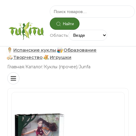
Найти
Область:
Испанские куклы
Образование
Творчество
Игрушки
/
/
/
Главная
Каталог
Куклы (прочее)
Junfa