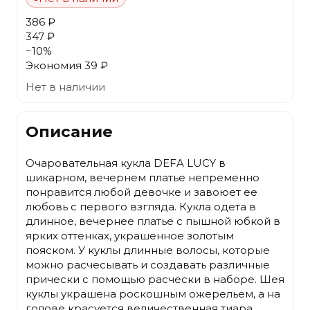
386 ₽
347 ₽
−
10
%
Экономия
39 ₽
Нет в наличии
Описание
Очаровательная кукла DEFA LUCY в
шикарном, вечернем платье непременно
понравится любой девочке и завоюет ее
любовь с первого взгляда. Кукла одета в
длинное, вечернее платье с пышной юбкой в
ярких оттенках, украшенное золотым
пояском. У куклы длинные волосы, которые
можно расчесывать и создавать различные
прически с помощью расчески в наборе. Шея
куклы украшена роскошным ожерельем, а на
голове красуется величественная тиара.