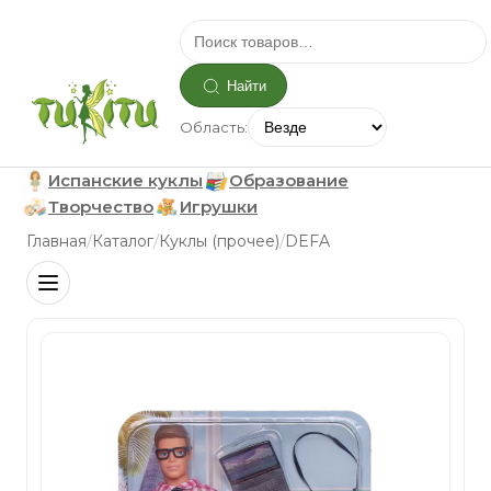
Найти
Область:
Испанские куклы
Образование
Творчество
Игрушки
/
/
/
Главная
Каталог
Куклы (прочее)
DEFA