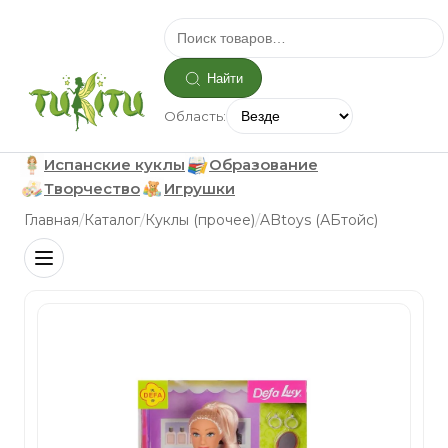
Найти
Область:
Испанские куклы
Образование
Творчество
Игрушки
/
/
/
Главная
Каталог
Куклы (прочее)
ABtoys (АБтойс)