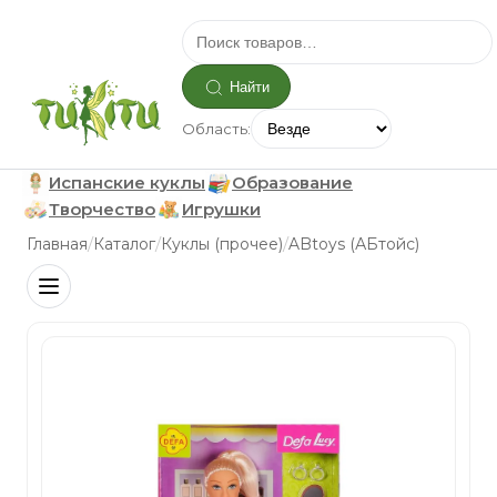
Найти
Область:
Испанские куклы
Образование
Творчество
Игрушки
/
/
/
Главная
Каталог
Куклы (прочее)
ABtoys (АБтойс)