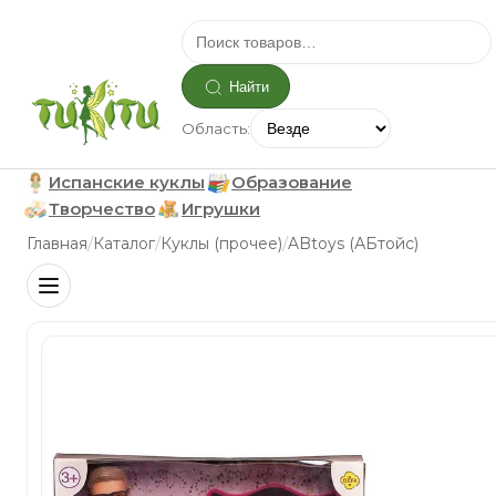
Найти
Область:
Испанские куклы
Образование
Творчество
Игрушки
/
/
/
Главная
Каталог
Куклы (прочее)
ABtoys (АБтойс)