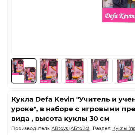
Кукла Defa Kevin "Учитель и уче
уроке", в наборе с игровыми пр
вида , высота куклы 30 см
Производитель:
ABtoys (АБтойс)
· Раздел:
Куклы (п