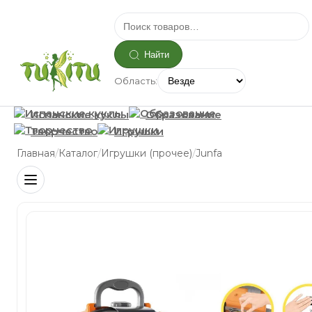
Найти
Область:
Испанские куклы
Образование
Творчество
Игрушки
/
/
/
Главная
Каталог
Игрушки (прочее)
Junfa