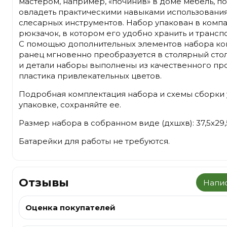
мастером, например, «починив» в доме мебель, п
овладеть практическими навыками использовани
слесарных инструментов. Набор упакован в комп
рюкзачок, в котором его удобно хранить и трансп
С помощью дополнительных элементов набора к
ранец мгновенно преобразуется в столярный стол
и детали наборы выполнены из качественного пр
пластика привлекательных цветов.
Подробная комплектация набора и схемы сборки 
упаковке, сохраняйте ее.
Размер набора в собранном виде (дхшхв): 37,5х29,
Батарейки для работы не требуются.
Отзывы
Напис
Оценка покупателей