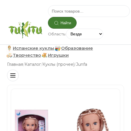
Найти
Область:
Испанские куклы
Образование
Творчество
Игрушки
/
/
/
Главная
Каталог
Куклы (прочее)
Junfa