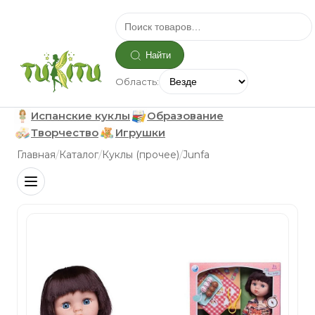
Найти
Область:
Испанские куклы
Образование
Творчество
Игрушки
/
/
/
Главная
Каталог
Куклы (прочее)
Junfa