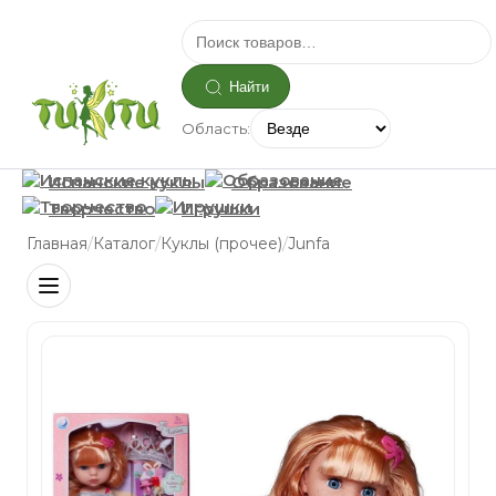
Найти
Область:
Испанские куклы
Образование
Творчество
Игрушки
/
/
/
Главная
Каталог
Куклы (прочее)
Junfa