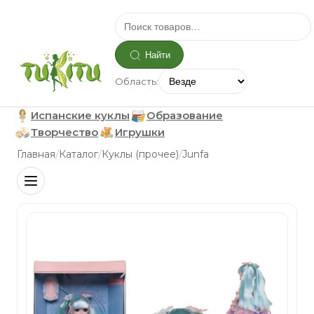
Найти
Область:
Испанские куклы
Образование
Творчество
Игрушки
/
/
/
Главная
Каталог
Куклы (прочее)
Junfa