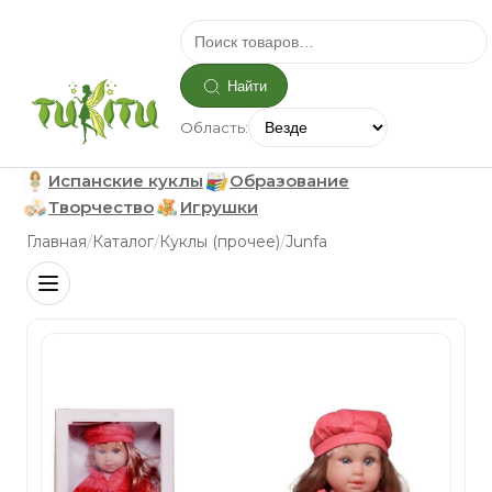
Найти
Область:
Испанские куклы
Образование
Творчество
Игрушки
/
/
/
Главная
Каталог
Куклы (прочее)
Junfa