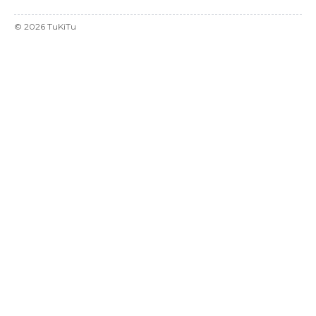
©
2026
TuKiTu