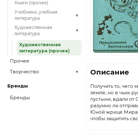
Книги (прочее)
Учебники, учебная
▾
литература
Художественная
▾
литература
Художественная
литература (прочее)
Прочее
Описание
Творчество
▾
Бренды
Получить то, чего
земле, но в чьих р
Бренды
пустыни, вдали от
разумно ли отправл
Юной жрице Мирани
чтобы защитить св