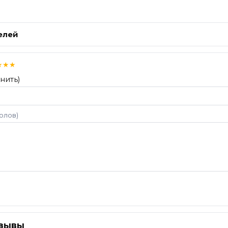
елей
★
★
★
нить)
волов)
тзывы