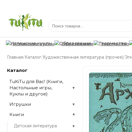
Испанские куклы
Образование
Творчество
/
/
/
Главная
Каталог
Художественная литература (прочее)
Эг
Каталог
TuKiTu для Вас! (Книги,
Настольные игры,
▾
Куклы и другое)
Игрушки
▾
Книги
▾
▾
Детская литература