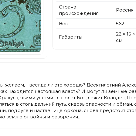
Страна
Россия
происхождения
Вес
562 г
22 × 15 ×
Габариты
см
 мы желаем, - всегда ли это хорошо? Десятилетний Але
уках находится настоящая власть? И могут ли земные р
 Оракула, чьими устами глаголет Бог, лежит Колодец П
яться в столь дальний путь, сквозь опасности и обман
, подруге и наставнице Архона, снова предстоит столк
ою землю от войны и разорения…