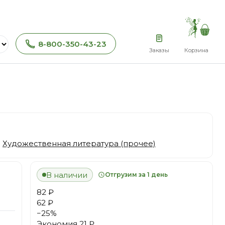
8-800-350-43-23
Заказы
Корзина
:
Художественная литература (прочее)
В наличии
Отгрузим за 1 день
82 ₽
62 ₽
−
25
%
Экономия
21 ₽