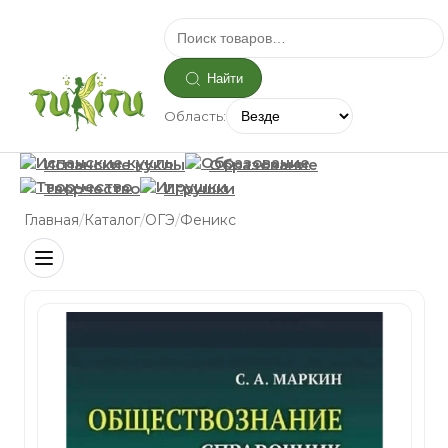
Найти
Область:
Испанские куклы
Образование
Творчество
Игрушки
/
/
/
Главная
Каталог
ОГЭ
Феникс