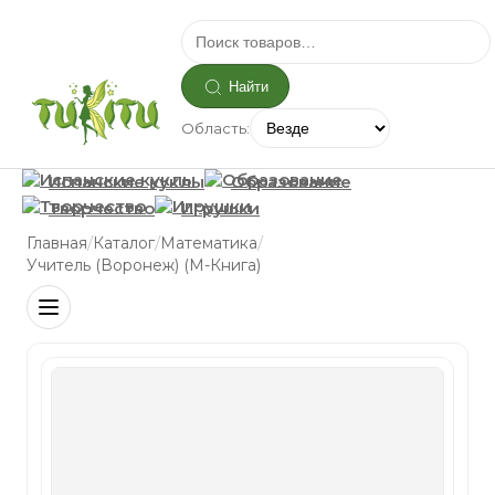
Найти
Область:
Испанские куклы
Образование
Творчество
Игрушки
/
/
/
Главная
Каталог
Математика
Учитель (Воронеж) (М-Книга)