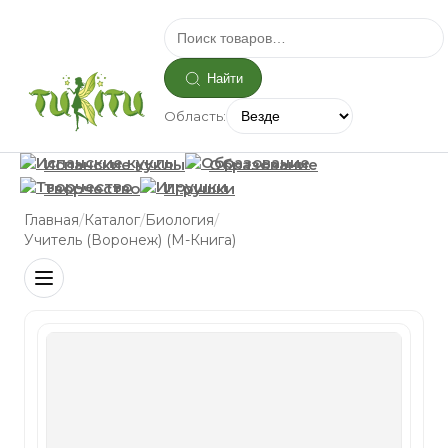
Найти
Область:
Испанские куклы
Образование
Творчество
Игрушки
/
/
/
Главная
Каталог
Биология
Учитель (Воронеж) (М-Книга)