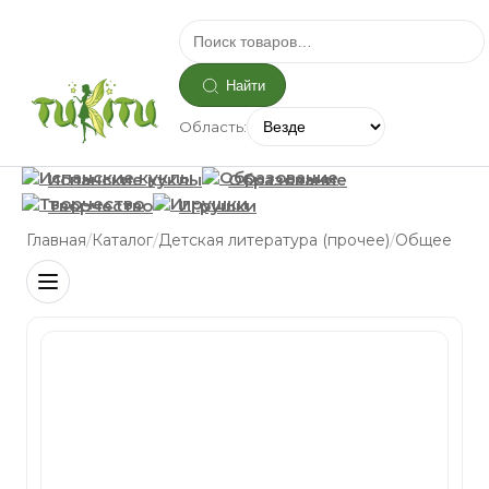
Найти
Область:
Испанские куклы
Образование
Творчество
Игрушки
/
/
/
Главная
Каталог
Детская литература (прочее)
Общее