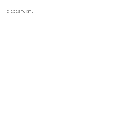
©
2026
TuKiTu