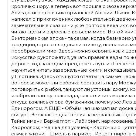
кроличью нору, а теперь вот прошла сквозь зеркал
Алиса, жила она в викторианской Англии. Льюис 
написал о приключениях любознательной девчон
замечательные сказки - и уже полтора века их с в
читают дети и взрослые во всём мире. В этой кни
Викторианская эпоха - та самая, когда безмерно 
традиции, строго следовали этикету, пленялись м
преображали мир. Здесь можно освоить язык цве
искусство рукопожатия, узнать правила езды по 
дороге, ход за ходом преодолеть путь из Пешек в
научиться читать зазеркальные книги и складывать
у Плотника. Здесь отыщутся ответы на самые нео
вопросы: может ли Бабочка составить пару Моржу,
поговорить с рыбой, танцуют ли устрицы джигу, к
изобрели плитку шоколада, как отличить маркиза о
откуда взялись слова-бумажники, почему же Лев 
Единорогом. А ЕЩЁ: - Объёмная шахматная доска 
фигур; - Зеркальце для чтения зазеркальных надпи
Тайна имени Бармаглот; - Лабиринт, нарисованны
Кэрроллом; - Чашка для усачей; - Карточки с цитат
случаи жизни; - Шмель в парике; - Рецепт пирога 