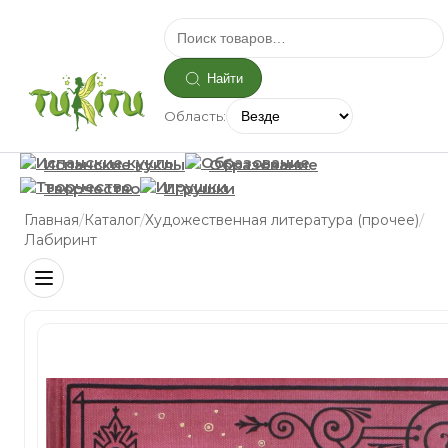
Найти
Область:
Испанские куклы
Образование
Творчество
Игрушки
/
/
/
Главная
Каталог
Художественная литература (прочее)
Лабиринт