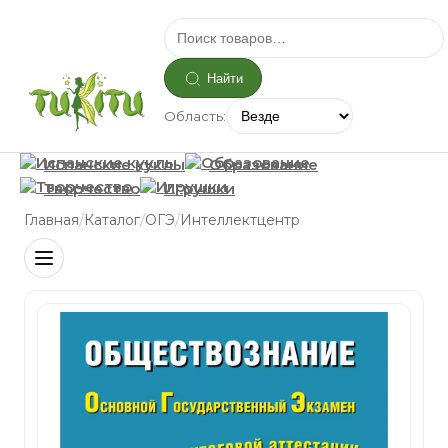
Найти
Область:
Испанские куклы
Образование
Творчество
Игрушки
/
/
/
Главная
Каталог
ОГЭ
Интеллектцентр