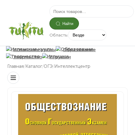
Найти
Область:
Испанские куклы
Образование
Творчество
Игрушки
/
/
/
Главная
Каталог
ОГЭ
Интеллектцентр